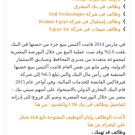
》
وظائف فى بنك المشرق
》
وظائف فى شركة Dell Technologies
》
وظائف إستقبال فى شركة Realme Egypt
》
وظائف مبيعات فى شركة Egypt Air
في مارس 2014 قامت أكتيس ببيع جزء من حصتها في البنك
بلغت 2.6% وقد تمت عملية البيع من خلال البورصة المصرية
لمجموعة متعددة من مديري المحافظ وصناديق الاستثمار
الدولية، وفي مايو من نفس العام قامت أكتيس ببيع حصتها
المتبقية في رأس مال البنك والتي تبلغ 6.5% إلي شركة
فيرفاكس القابضة للخدمات المالية، وفي أواخر عام 2015
قام البنك التجاري الدولي بالاستحواذ على أسهم سيتي بنك –
مصر من خلال البورصة المصرية وضم كل فروعi إلى إدراته.
لتفاصيل وظائف فى بنك CIB والتقديم | من هنا
لأحدث الوظائف وايام التوظيف المفتوحة تابع قناة شغل
علي تليجرام من هنا
وظائف قد تهمك ،