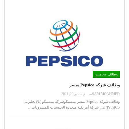
وظائف محاميين
وظائف شركة Pepsico بمصر
HOSSAM MOAHMED
ديسمبر 29, 2021
وظائف شركة Pepsico بمصر
بيبسيكوشركة بيبسيكو (بالإنجليزية:
PepsiCo)‏ هي شركة أمريكية متعددة الجنسيات للمشروبات
…