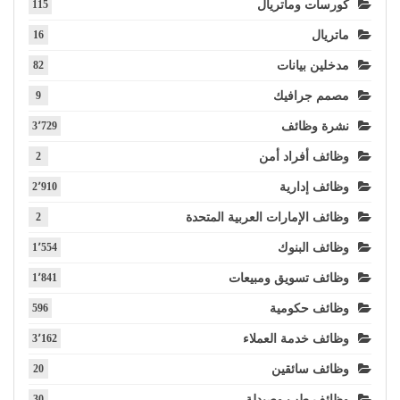
كورسات وماتريال
115
ماتريال
16
مدخلين بيانات
82
مصمم جرافيك
9
نشرة وظائف
3٬729
وظائف أفراد أمن
2
وظائف إدارية
2٬910
وظائف الإمارات العربية المتحدة
2
وظائف البنوك
1٬554
وظائف تسويق ومبيعات
1٬841
وظائف حكومية
596
وظائف خدمة العملاء
3٬162
وظائف سائقين
20
وظائف طب وصيدلة
30