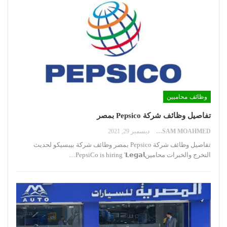
وظائف محاميين
تفاصيل وظائف شركة Pepsico بمصر
HOSSAM MOAHMED
ديسمبر 29, 2021
تفاصيل وظائف شركة Pepsico بمصر
وظائف شركة بيبسيكو لحديث
التخرج والخبرات محامينPepsiCo is hiring '𝗟𝗲𝗴𝗮𝗹
…