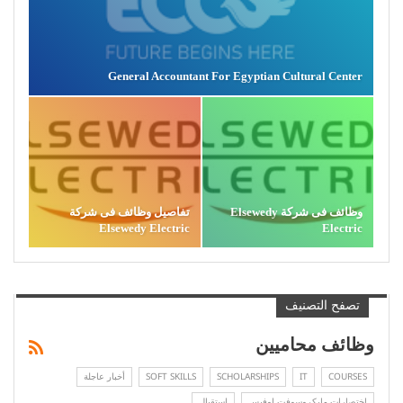
General Accountant For Egyptian Cultural Center
وظائف فى شركة Elsewedy
تفاصيل وظائف فى شركة
Elsewedy Electric
Electric
تصفح التصنيف
وظائف محاميين
COURSES
IT
SCHOLARSHIPS
SOFT SKILLS
أخبار عاجلة
اختصارات مايكروسوفت اوفيس
استقبال