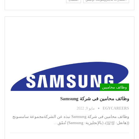
وظائف محاميين
وظائف محامين فى شركة Samsung
EGYCAREERS
مايو 9, 2022
وظائف محامين فى شركة Samsung
نبذه عن الشركةمجموعة سامسونج
((هانغل: 삼성)، (بالإنجليزية: Samsung)‏ تُنمّق
…