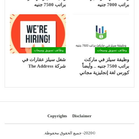
براتب 7000 جنيه
براتب 7500 جنيه
وظائف تسويق ومبيعات
وظائف تسويق ومبيعات
وظيفة سيلز في ماركت
شغل سيلز عقارات في
براتب 7500 جنيه .. وأيضاً
شركة The Address
كورس لغة إنجليزية مجاني
Copyrights
Disclaimer
©2020- جميع الحقوق محفوظة.