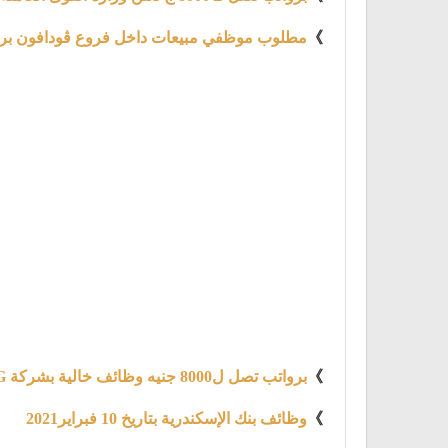
》
مطلوب موظفي مبيعات داخل فروع ڤودافون براتب يبدء
》
برواتب تصل ل8000 جنيه وظائف خالية بشركة LG إل جي للالكترونيات
》
وظائف بنك الإسكندرية بتاريخ 10 فبراير2021