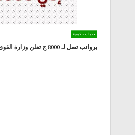
خدمات حكومية
برواتب تصل لـ 8000 ج تعلن وزارة القوى العاملة والهجرة عن توفير 4219 فرصة عمل