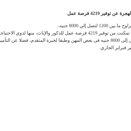
أعلن محمد سعفان، وزير القوى العاملة، أن الوزارة تمكنت من توفير 4219 فرصة عمل