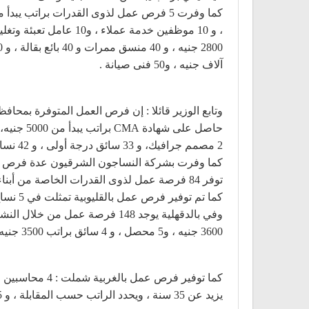
آلاف جنيه ، و50 فنى صيانة .
2 مصمم جرافيك، و 33 سائق درجة أولى ، و 42 نساج ، وأخصائي أمن صناعي وعامل خلاطة ، وعامل ممر ، ونجار وسباك وعامل زراعي.
توفر 84 فرصة عمل لذوى القدرات الخاصة من أبناء المحافظة لشغلها فى المصانع والشركات .
كما تم توفير فرص عمل بالقليوبية تمثلت في 5 نساج ، و10 ميكانيكي ، و8 عمال تعبئة ، و 39 عامل إنتاج ، و 5 عتال بيومية 100 جنيه .
3600 جنيه ، و5 محصل ، و 4 سائق براتب 3500 جنيه ، و 2 مراجع ميداني ، و 33 عامل خدمات معاونة ، و 8 عمال عاديين ، و 9 عمال خياطة ، و 16 بائع ، وفرد أمن .
يزيد عن 35 سنة ، ويحدد الراتب حسب المقابلة ، و 15 عامل ، و3 أمين مخزن .