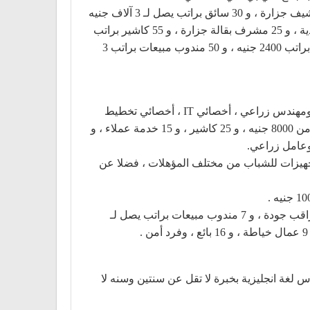
كما وفرت 5 فرص عمل لذوى القدرات براتب يبدأ من 3 آلاف إلى 7 آلاف جنيه ، و 20 شيف شواية ، و 50 عامل إنتاج ، و20 شيف جزارة ، و 30 سائق براتب يصل لـ 3 آلاف جنيه
، و 10 موظفين خدمة عملاء ، و10 عامل تعبئة وتغليف ، و 5 مشغل ماكينات ، و4 فنى صيانة ، و 5 مدير فرع ، و 10 مدير أغذية ، و 25 مشرف بقالة جزارة ، و 55 كاشير براتب
2800 جنيه ، و 40 منسق ممرات و 40 بائع بقالة ، و 40 بائع جزارة ، و 80 عامل مخازن براتب 3450 جنيه ، و 20 عامل نظافة براتب 2400 جنيه ، و 50 مندوب مبيعات براتب 3
وتابع الوزير قائلا : إن فرص العمل المتوفرة بمحافظة الشرقية تتمثل في 108 عامل إنتاج ، و 2 كيميائي بكالوريوس علوم ، ومهندس زراعي ، أخصائي IT ، أخصائي تخطيط
حاصل على شهادة CMA براتب يبدأ من 5000 جنيه، ومدير تخطيط حاصل على بكالوريوس تجارة وشهادة NPA يبدأ الراتب من 8000 جنيه ، و 25 كاشير ، و 15 خدمة عملاء ، و
اجون الشرقيون عدة فرص منها ، 3 محاسبين ، و3 مهندس كهرباء ، و30 مساعد نساج ، و 20 فنى تجهيزات للشباب من مختلف المؤهلات ، فضلا عن
وفي بالدقهلية يوجد 148 فرصة عمل من خلال النشرة متاحة لشغلها ، فى تخصصات مختلفة منها : 24 عامل إنتاج ، و 10 مراقب جودة ، و 7 مندوب مبيعات براتب يصل لـ
عمل بالغربية شملت : 4 محاسبين ، و 4 مشرف عمال ، و 5 مشرف جودة ، و 10 مندوب مبيعات ، و 3 مدرس لغة انجليزية بخبرة لا تقل عن سنتين وسنه لا