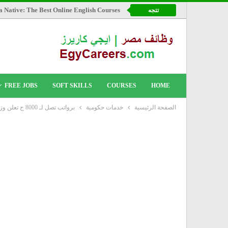
a Native: The Best Online English Courses
تتجه
FREE JOBS
SOFT SKILLS
COURSES
HOME
الصفحة الرئيسية
خدمات حكومية
برواتب تصل لـ 8000 ج تعلن وزارة القوى العاملة والهجرة عن توفير 4219 فرصة عمل