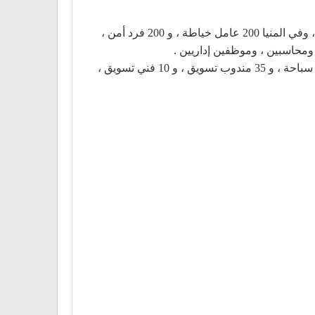
وفي البحيرة يوجد فرص عمل لـ 35 عامل خياطة ، و 10 عامل مخازن براتب 1900 جنيه بمنشآت القطاع الخاص بالمحافظة، وفي المنيا 200 عامل خياطة ، و 200 فرد أمن ،
وهناك عدد من الوظائف في أسيوط تضمنت : دكتورة إكلينيكي ، وباثولوجي، و3 فنى تحاليل طبية ، وسكرتيرة ، و 15 مدرب سباحة ، و 35 مندوب تسويق ، و 10 فني تسويق ،