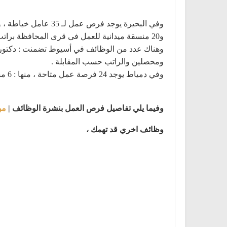
و20 منسقة ميدانية للعمل فى قرى المحافظة براتب 2000 جنيه ، ومندوب مبيعات ،وسائق لوري وتريلا ، وأخصائي إئتمان ، ومحاسبين ، وموظفين إداريين .
ومحصلين والراتب حسب المقابلة .
وفي دمياط يوجد 24 فرصة عمل متاحة ، منها : 6 مساعد فني ، و 15 عامل إنتاج ، و 3 فرد أمن .
وفيما يلي تفاصيل فرص العمل بنشرة الوظائف |
من
وظائف اخري قد تهمك ،