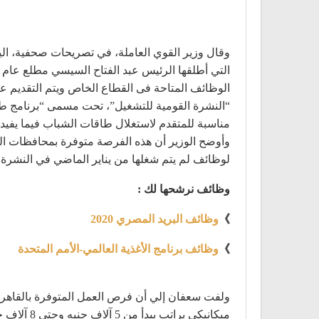
وقال وزير القوي العاملة، في تصريحات صحفية، اليو
الوظائف المتاحة فى القطاع الخاص ويتم التقديم 
“النشرة القومية للتشغيل”، تحت مسمى “برنامج طال
مناسبة للمتقدم لاستغلال طاقات الشباب فيما يفيد 
وأوضح الوزير أن هذه الفرصة متوفرة بمحافظات القاه
لوظائف لم يتم شغلها من يناير الماضي في النشرة السابقة وعد
وظائف نرشحها لك :
》
وظائف البريد المصري 2020
》
وظائف برنامج الأغذية العالمي-الأمم المتحدة
ميكانيكي براتب يبدأ من 5 آلاف جنيه وحتى 8 آلاف جنيه ، و 3 فنى جودة براتب بصل لـ 6 آلاف جنيه بمصنع بمنطقة 6 أكتوبر بمجمع سي بي سي الصناعي .