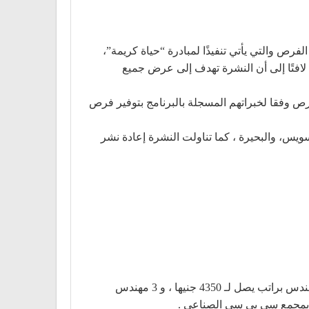
رص والتي يأتي تنفيذًا لمبادرة “حياة كريمة”،
كريمة لهم، وعمل لائق، لافتًا إلى أن النشرة تهدف إلى عرض جميع
ص وفقا لخبراتهم المسجلة بالبرنامج بتوفير فرص
سويس، والبحيرة ، كما تناولت النشرة إعادة نشر
ولفت سعفان إلي أن فرص العمل المتوفرة بالقاهرة تشمل 100 مندوب توزيع و500 مراقب جودة ، و1500 مشغل ، و 21 مهندس براتب يصل لـ 4350 جنيها ، و 3 مهندس