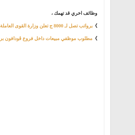
وظائف اخري قد تهمك ،
》
برواتب تصل لـ 8000 ج تعلن وزارة القوى العاملة والهجرة عن توفير 4219 فرصة عمل
》
مطلوب موظفي مبيعات داخل فروع ڤودافون براتب يبدء