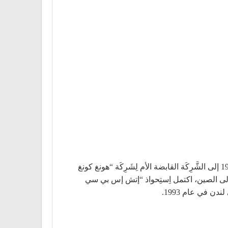
كَانَت “إتش إس بي سي” القابضة الَّتِي تأسّست أصلاً في إنجلترا وويلز، شَّرِكَة غير تجاريَّة، وأكملت تحولها في 25 مارس 1991 إلى الشَّرِكَة القابضة الأم لِشَرِكَة “هونغ كونغ
غ إلى الصين، اكتمل اِستِحواذ “إتش إس بي سي