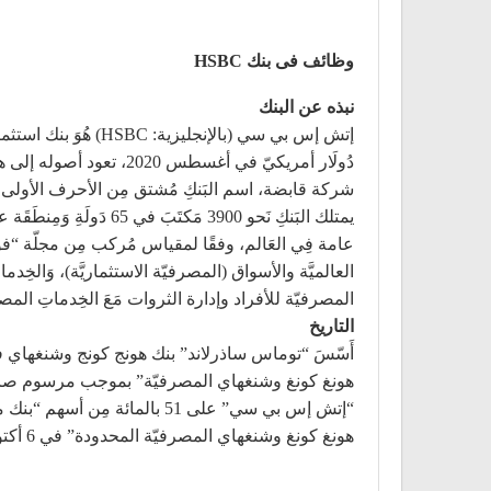
وظائف فى بنك HSBC
نبذه عن البنك
شركة قابضة، اسم البَنكِ مُشتق مِن الأحرف الأولى لِشَرِكَة هونغ كونغ وشنغه
المصرفيّة للأفراد وإدارة الثروات مَعَ الخِدماتِ المص
التاريخ
هونغ كونغ وشنغهاي المصرفيّة المحدودة” في 6 أكتوبر 1989، وأصبح مسجلاً كبنك مُنَظَّم مَعَ المفوض المصرفي آنذاك لحكومة هونج كونج.