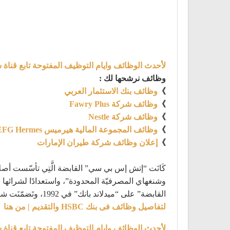
لأحدث الوظائف وايام التوظيف المفتوحة تابع قناة 
وظائف نرشحها لك :
》
وظائف بنك الاستثمار العربي
》
وظائف شركة Fawry Plus
》
وظائف شركة Nestle
》
وظائف المجموعة المالية هيرميس EFG Hermes
》
إعلان وظائف شركة طيران الإمارات
وشنغهاي المصرفيّة المحدودة”، واستعدادًا لشرائها ل
القابضة” على “ميدلاند بانك” في 1992، وتَضمّنَت شروط الاِستِحواذ نَقل مَقَر “إتش إس بي سي القابضة” مِن هونج كونج إلى لندن في عام 1993.
لتفاصيل وظائف فى بنك HSBC والتقديم | من هنا
لأحدث الوظائف وايام التوظيف المفتوحة تابع قناة 