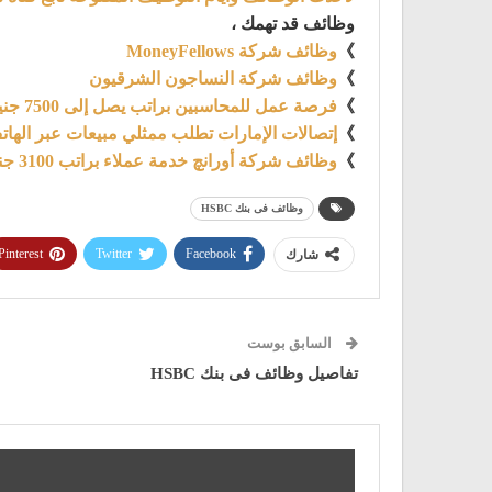
وظائف قد تهمك ،
》
وظائف شركة MoneyFellows
》
وظائف شركة النساجون الشرقيون
》
فرصة عمل للمحاسبين براتب يصل إلى 7500 جنية
》
إتصالات الإمارات تطلب ممثلي مبيعات عبر الهاتف براتب
》
وظائف شركة أورانچ خدمة عملاء براتب 3100 جنية ومتاح التقديم للطلاب والخريجين 2021
وظائف فى بنك HSBC
Pinterest
Twitter
Facebook
شارك
السابق بوست
تفاصيل وظائف فى بنك HSBC