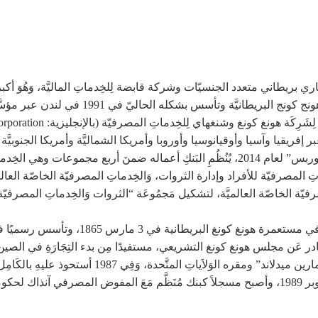
دُولَار أمريكيّ في أغسطس 2020، تعود أصوله إ
اي لِلخِدماتِ المصرفيّة (بالإنجليزية: The Hongkong and Shanghai Banking Corporation)‏.
عامة فِي العَالم، وفقًا لمقياس مُركب مِن مجلّة “فوربس” لعام 2014، يُنُظُمِ البَنكِ أعماله 
رفيّة الخاصّة العالميَّة، لتشكيل مَجمُوعَة “الثروات وَالخِدماتِ المصرفي
“إتش إس بي سي” على 51 بالمائة مِن أسهم “بنك مارين ميد