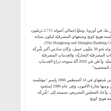
إتش إس بي سي (بالإنجليزية: HSBC)‏ هُوَ بنك استثماري بريطاني متعدد الجنسيّات وشركة قابضة لِلخِدماتِ الماليَّة، وَهُوَ أكبر بنك في أوروبا، وتبلغُ إجمالي أصوله 2.715 تريليون
لى هونج كونج البريطانيَّة وتأسس بشكله الحاليّ في 1991 في لندن عبر مؤسَّسة هونج كونج وشنغهاي المصرفيّة ليكون بمثابة
يمتلك البَنكِ نَحو 3900 مَكتَبَ في 65 دَولَةِ وَمِنطَقَة عبر إفريقيا وآسيا وأوقيانوسيا وأوروبا وأمريكا الشماليَّة وأمريكا الجنوبيَّة وله نَحو 38 مليُون عميل، وَكَانَ سادس أكبر شَّرِكَة
ضمنَ أربع مجموعات وهي الخِدماتِ المصرفيّة التجاريَّة، وَالخِدماتِ المصرفيّة
العالميَّة والأسواق (المصرفيّة الاستثماريَّة)، وَالخِدماتِ المصرفيّة للأفراد وإدارة الثروات، وَالخِدماتِ المصرفيّة الخاصّة العالميَّة. وأعلن في 2020 أنَّهُ سيوحد ذراع الخِدماتِ
ّة الشخصية”.
أَسّسَ “توماس ساذرلاند” بنك هونج كونج وشنغهاي في مستعمرة هونغ كونغ البريطانية في 3 مارس 1865، وتأسس رسميًا في شَنغهاي في 14 أغسطس 1866 بِاِسمِ “مؤسَّسة
هونغ كونغ وشنغهاي المصرفيّة” بموجب مرسوم صادر عَن مجلس هونغ كونغ التشريعي، مستفيدًا مِن بدء التِجَارَةِ في الصين ومنها تجارة الأفيون، وَفِي عام 1980 اِستَحوذ
لاند” ومقره الوَلاَياتِ المتَّحدة، وَفِي 1987 أستحوذ عليهِ بالكَامِل، وأعاد المَجلِسِ التشريعي تسميته إلى “شَّرِكَة