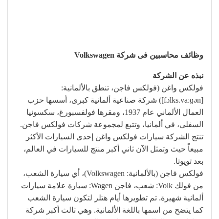
وظائف محاسبين فى شركة Volkswagen
نبذه عن الشركة
فولكس واغن (فولكس فاجن، تنطق بالألمانية:
[fɔlks.vaːɡən]) شركة صناعية ألمانية كبرى، أسسها حزب
العمال الألماني عام 1937، ومقرها فولفسبورغ، سكسونيا
السفلى، في ألمانيا، وتتبع لمجموعة شركات فولكس فاجن.
تنتج الشركة سيارات فولكس واغن إحدى السيارات الأكثر
مبيعاً حيث وتمثل الآن ثاني أكبر منتج للسيارات في العالم،
بعد تويوتا.
فولكس فاجن (بالألمانية: Volkswagen)، أي سيارة الشعب،
من فولك Volk: شعب، فاجن Wagen: سيارة علامة سيارات
ألمانية شهيرة. تم تطويرها أيام هتلر لتكون سيارة الشعب
كما يتضح من اسمها باللغة الألمانية. وهي ثالث أكبر شركة