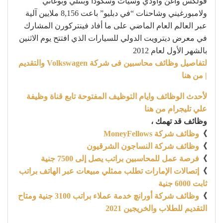
فولكس واغن وأودي وسيات وسكودا وبنتلي وبوغاتي
ولامبورغيني وشاحنات “في دبليو” باعت 8,156 ملايين آلية
عبر العالم العام الماضي على ما أفاد فينتركورن المشارك
في معرض ديترويت الدولي للسيارات الذي افتتح يوم الاثنين
بالشهر الأول لعام 2012
لتفاصيل وظائف محاسبين فى شركة Volkswagen والتقديم
| من هنا
لأحدث الوظائف وايام التوظيف المفتوحة تابع قناة وظيفة
علي تليجرام من هنا
وظائف قد تهمك ،
》
وظائف شركة MoneyFellows
》
وظائف شركة النساجون الشرقيون
》
فرصة عمل للمحاسبين براتب يصل إلى 7500 جنية
》
إتصالات الإمارات تطلب ممثلي مبيعات عبر الهاتف براتب
ثابت 6000 جنية
》
وظائف شركة أورانچ خدمة عملاء براتب 3100 جنية ومتاح
التقديم للطلاب والخريجين 2021