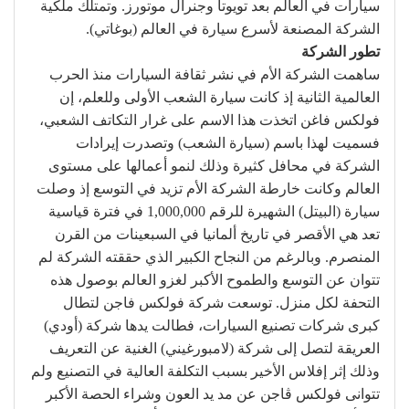
سيارات في العالم بعد تويوتا وجنرال موتورز. وتمتلك ملكية
الشركة المصنعة لأسرع سيارة في العالم (بوغاتي).
تطور الشركة
ساهمت الشركة الأم في نشر ثقافة السيارات منذ الحرب
العالمية الثانية إذ كانت سيارة الشعب الأولى وللعلم، إن
فولكس فاغن اتخذت هذا الاسم على غرار التكاتف الشعبي،
فسميت لهذا باسم (سيارة الشعب) وتصدرت إيرادات
الشركة في محافل كثيرة وذلك لنمو أعمالها على مستوى
العالم وكانت خارطة الشركة الأم تزيد في التوسع إذ وصلت
سيارة (البيتل) الشهيرة للرقم 1,000,000 في فترة قياسية
تعد هي الأقصر في تاريخ ألمانيا في السبعينات من القرن
المنصرم. وبالرغم من النجاح الكبير الذي حققته الشركة لم
تتوان عن التوسع والطموح الأكبر لغزو العالم بوصول هذه
التحفة لكل منزل. توسعت شركة فولكس فاجن لتطال
كبرى شركات تصنيع السيارات، فطالت يدها شركة (أودي)
العريقة لتصل إلى شركة (لامبورغيني) الغنية عن التعريف
وذلك إثر إفلاس الأخير بسبب التكلفة العالية في التصنيع ولم
تتوانى فولكس ڤاجن عن مد يد العون وشراء الحصة الأكبر