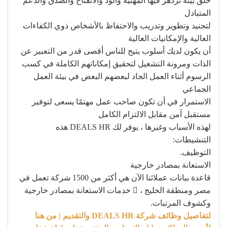
خلق بيئة تزدهر فيها المهنية والود والانفتاح والصدق والدعم
المتبادل
لتجنيد وتطوير وتدريب والاحتفاظ بالأشخاص ذوي الكفاءات
العالية والإمكانيات العالية
أن يكون لديك أسلوب يتيح للناس أقصى قدر من التعبير عن
الذات ومرونة التشغيل لتحقيق إمكاناتهم الكاملة في كسب
الرسوم أثناء العمل الجاد لبعضهم البعض في بيئة العمل
الجماعي
الاستمرار في أن تكون صاحب عمل مهتمًا يسعى لتوفير
مستقبل آمن مقابل الالتزام الكامل
لهذه الأسباب وغيرها ، يوفر لك DEALS HR هذه
التنشيطات:
التوظيف.
الاستعانة بمصادر خارجية
قاعدة بيانات عملائنا الآن هي أكثر من 1500 شركة تعمل في
مصر ومنطقة الخليج ،  خدمات الاستعانة بمصادر خارجية
وكشوف المرتبات.
لتفاصيل وظائف شركة DEALS HR والتقديم | من هنا