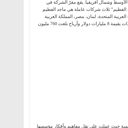
أوسط وشمال أفريقيا. يقع مقرّ الشركة في
جد الفطيم. تدير مجموعة “ماجد الفطيم” ثلاث شركات عاملة هي ماجد الفطيم
لفطيم للمشاريع. تمتلك الشركة منذ عام 2015 حضوراً دولياً في 13 دولة: الإمارات العربية المتحدة، لبنان، مصر، المملكة العربية
السعودية، عمان، البحرين، الكويت، قطر، الأردن، باكستان، العراق، أرمينيا و جورجيا. في عام 2016، حققت المجموعة عائدات بقيمة 8 مليارات دولار وأرباح بلغت 760 مليون
اح أول مركز تسوق في الإمارات عام 1995 وبدأت تحظى بأهمية عالمية حيث عملت على نقل مفاهيم وأفكار مؤسسها