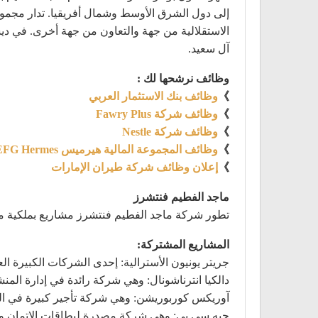
إلى دول الشرق الأوسط وشمال أفريقيا. تدار مجمو
آل سعيد.
وظائف نرشحها لك :
》
وظائف بنك الاستثمار العربي
》
وظائف شركة Fawry Plus
》
وظائف شركة Nestle
》
وظائف المجموعة المالية هيرميس EFG Hermes
》
إعلان وظائف شركة طيران الإمارات
ماجد الفطيم فنتشرز
تطور شركة ماجد الفطيم فنتشرز مشاريع بملكية م
المشاريع المشتركة:
جريتر يونيون الأسترالية: إحدى الشركات الكبيرة ا
دالكيا انترناشونال: وهي شركة رائدة في إدارة المن
آوريكس كوربوريشن: وهي شركة تأجير كبيرة في اليا
جيه سي بي: وهي شركة مصدرة لبطاقات الإتمان و