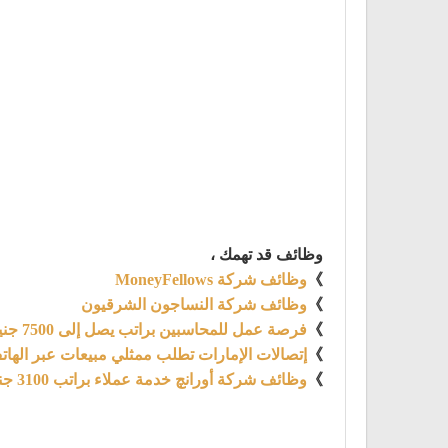
وظائف قد تهمك ،
》
وظائف شركة MoneyFellows
》
وظائف شركة النساجون الشرقيون
》
فرصة عمل للمحاسبين براتب يصل إلى 7500 جنية
》
إتصالات الإمارات تطلب ممثلي مبيعات عبر الهاتف براتب
》
وظائف شركة أورانچ خدمة عملاء براتب 3100 جنية ومتاح التقديم للطلاب والخريجين 2021