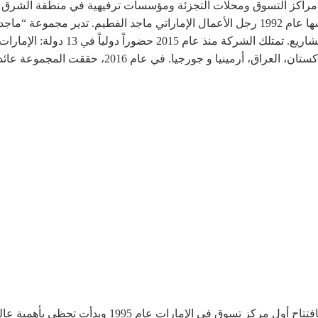
مراكز التسوق ومحلات التجزئة ومؤسسات ترفيهية في منطقة الشرق ال
مدينة دبي بدولة الإمارات العربية المتحدة، وقد أسسها عام 1992 رجل الأعمال الإماراتي ما
العقارية، وماجد الفطيم للتجزئة، وماجد ا
ظهرت أول بوادر الشركة عندما قام ماجد الفطيم بافتت