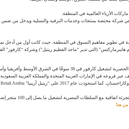
كات الأزياء العالمية في المنطقة.
 وهي شركة مختصة بمنتجات وخدمات الترفيه والتسلية ويدخل من ضمن 
ة في تطوير مفاهيم التسوق في المنطقة، حيث كانت أول من أدخل نم
فطيم هايبرماركتس” (التي تدير “ماجد الفطيم ريتيل”) وشركة “كارفور” الفرنس
ويضم الكارفور حالياً أكثر من 36,000 موظّف عبر فروعه في الإمارات العربية المتحدة والمملكة ا
من هنا