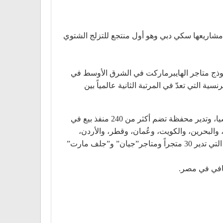
مشاريعها سكي دبي وهو أول منتجع للتزلج الشتوي
وذج متاجر الهايبرماركت في الشرق الأوسط في
ية التي تعدّ في المرتبة الثانية عالمياً بين
تمتلك شركة “ماجد الفطيم للتجزئة” حقوق الامتياز الحصرية لتشغيل كارفور في 38 سوقًا في الشرق الأوسط وأفريقيا وآسيا، وتدير محفظة تضم أكثر من 240 منفذ بيع في
لعربية السعودية، والبحرين، والكويت، وعُمان، وقطر، والأردن،
والعراق، ولبنان، ومصر، وكينيا، وأرمينيا، وجورجيا، وكازاخستان. كما استحوذت عام 2017 على “ريتيل أريبيا” Retail Arabia التي تدير 30 متجراً ومتاجر”جيان” و”جلف مارت”