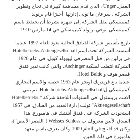
العمل. Unger ، الذي قدم مساهمة كبيرة في نجاح وتطوير
الشركة ، سرعان ما تولى إدارتها. أخيرًا قام برتولد
كمبينسكي بنقل الشركة إلى صهره بشرط أن يحتفظ باسم
كمبينسكي. توفي برتولد كمبينسكي في 14 مارس 1910.
تاريخ تأسيس شركة الفنادق الحالية يعود للعام 1897 عندما
أسست الشركة تحت اسم Hotelbetriebs-Aktiengesellschaft
في برلين من قبل المصرفي ليوبولد كوبل. في عام 1926
الشركة انتقلت لملكية Aschinger، والتي كانت تدير فندق
قيصر هوف و Hotel Baltic.
عندما باع فريدريك اونجر عام 1953 حصته والاسم التجاري
كمبينسكي لHotelbetriebs-Aktiengesellschaft، تم تبني
الاسم بريستول. في السنوات اللاحقة شركة “Hotelbetriebs-
Aktiengesellschaft” تولت إدارة العديد من الفنادق. في 1957
استحوذت الشركة على فندق أتلنتيك في هامبورغ. هذا
الفندق الأنيق معروف ب Weisses Schloss (“القصر الأبيض”)،
وكان قد افتتح في العام 1909 وكان يعرف باسم معهد
هامبورغ في ذلك الحين.