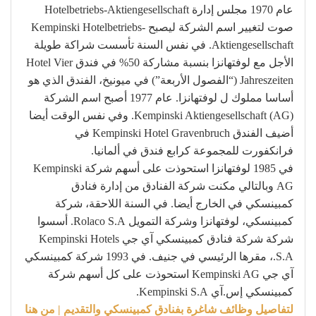
عام 1970 مجلس إدارة Hotelbetriebs-Aktiengesellschaft
صوت لتغيير اسم الشركة ليصبح Kempinski Hotelbetriebs-
Aktiengesellschaft. في نفس السنة تأسست شراكة طويلة
الأجل مع لوفتهانزا بنسبة مشاركة 50% في فندق Hotel Vier
Jahreszeiten (“الفصول الأربعة”) في ميونيخ، الفندق الذي هو
أساسا مملوك ل لوفتهانزا. عام 1977 أصبح اسم الشركة
Kempinski Aktiengesellschaft (AG). وفي نفس الوقت أيضا
أضيف الفندق Kempinski Hotel Gravenbruch في
فرانكفورت للمجموعة كرابع فندق في ألمانيا.
في 1985 لوفتهانزا استحوذت على أسهم شركة Kempinski
AG وبالتالي مكنت شركة الفنادق من إدارة فنادق
كمبينسكي في الخارج أيضا. في السنة اللاحقة، شركة
كمبينسكي، لوفتهانزا وشركة التمويل Rolaco S.A. أسسوا
شركة شركة فنادق كمبينسكي آي جي Kempinski Hotels
S.A.، مقرها الرئيسي في جنيف. في 1993 شركة كمبينسكي
آي جي Kempinski AG استحوذت على كل أسهم شركة
كمبينسكي إس.آي Kempinski S.A.
لتفاصيل وظائف شاغرة بفنادق كمبينسكي والتقديم | من هنا