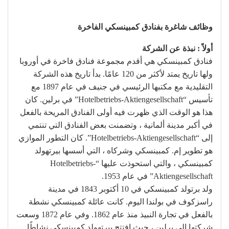
وظائف شاغرة بفنادق كمبينسكي الفاخرة
أولاً : نبذة عن الشركة
فنادق كمبينسكي هي أقدم مجموعة فنادق فاخرة في أوروبا
ولها تاريخ يمتد لأكثر من 120 عامًا. بدأ تاريخ هذه الشركة
التقليدية مع مكتبها الرئيسي في جنيف في عام 1897 مع
تأسيس “Hotelbetriebs-Aktiengesellschaft” في برلين. كان
هذا هو الوقت الذي ظهرت فيه أولى الفنادق المريحة بالفعل
في أكبر مدينة ألمانية ، وتضمنت بعض الفنادق التي تنتمي
إلى “Hotelbetriebs-Aktiengesellschaft”. كان التطور الموازي
هو تطوير إم. كمبينسكي وشركاه ، التي أسسها بيرتهولد
كمبينسكي ، والتي استحوذت عليها “Hotelbetriebs-
Aktiengesellschaft” في عام 1953.
ولد برتولد كمبينسكي في 10 أكتوبر 1843 في مدينة
راسزكوف في بولندا اليوم. كانت عائلة كمبينسكي نشطة
بالفعل في تجارة النبيذ منذ عام 1862. وفي عام 1872 وسعت
شركتها إلى برلين ، حيث افتتح بيرتهولد كمبينسكي نشاطًا