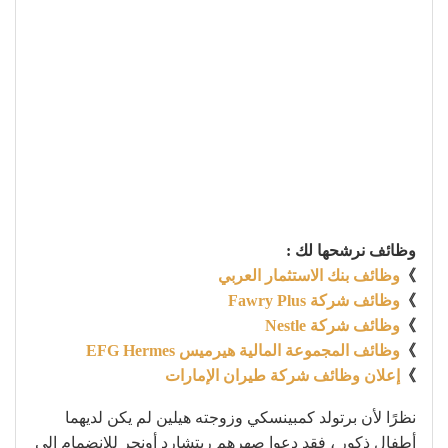
وظائف نرشحها لك :
》
وظائف بنك الاستثمار العربي
》
وظائف شركة Fawry Plus
》
وظائف شركة Nestle
》
وظائف المجموعة المالية هيرميس EFG Hermes
》
إعلان وظائف شركة طيران الإمارات
نظرًا لأن برتولد كمبينسكي وزوجته هيلين لم يكن لديهما
أطفال ذكور ، فقد دعوا صهرهم ريتشارد أونجر للانضمام إلى