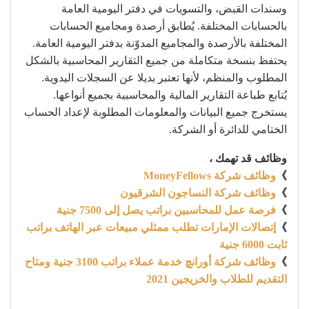
وسندات القبض، والتسويات في دفتر اليومية العامة
بالحسابات المختلفة. يُطابق أرصدة ومجاميع الحسابات
المختلفة بالأرصدة والمجاميع المدوّنة بدفتر اليومية العامة.
يحتفظ بنسخة متكاملة من جميع التقارير المحاسبية بالشكل
المطلوب والمنظم، لأنها تعتبر بديلا عن السجلات اليدوية.
يُتابع طباعة التقارير المالية والمحاسبية بجميع أنواعها.
يستخرج جميع البيانات والمعلومات المطلوبة لإعداد الحساب
الختامي للدائرة أو الشركة.
وظائف قد تهمك ،
》
وظائف شركة MoneyFellows
》
وظائف شركة النساجون الشرقيون
》
فرصة عمل للمحاسبين براتب يصل إلى 7500 جنية
》
إتصالات الإمارات تطلب ممثلي مبيعات عبر الهاتف براتب
ثابت 6000 جنية
》
وظائف شركة أورانچ خدمة عملاء براتب 3100 جنية ومتاح
التقديم للطلاب والخريجين 2021