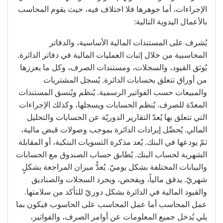
الإجراءات، أما جوهرها فلا اختلاف فيه، حيث يقوم المحاسب
بالأعمال اليدوية التالية:
يُشرف على المستندات المالية الأساسية، والدفاتر
المحاسبية من خلال إثبات العمليات المالية في دفاتر الدائرة.
يُوثق القيود، والسجلات، ومستندات الصرف، وكل ما يعززها
من أوراق تتعلق بحسابات الدائرة. يُسجل المشتريات
والمبيعات حسب الفواتير الرسمية. يُنظم ويُنسق المستندات
المعدّة للصرف. يُنظم الحسابات ويسجلها، وكذلك الإجراءات
التي تتعلق بها يُعدّ التقارير الدوريّة عن الحسابات والتحليل
المالي. يُحصِّل إيرادات الدائرة بموجب وصولات قبض مالية،
ثمّ يودعها في البنك. يُعد مذكرة التسويات البنكية، أو المقابلة
الشهرية لحساب البنك. يُطابق حساب الصندوق مع الحسابات
والبيانات المختلفة بشكل يوميّ. يُعدُّ ميزان المراجعة بشكلٍ
شهريّ. يدقق مالياً، ويفحص، ويجرد السجلات والصناديق
والقيود المالية في الدائرة بشكل دوريّ للتأكد من سلامتها.
عمل المحاسب أما عمل المحاسب على الحاسوب فيكون بما
يلي يُدخل جميع المعلومات عن أوامر الصرف، والفواتير،