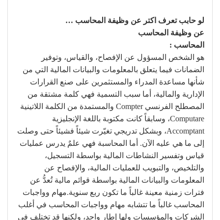
لو حابب تعرف اكتر عن وظيفة المحاسب …
عن وظيفة المحاسب
المحاسب :
هو الشخص المسؤول عن الإفصاح، والقياس، وتوفير
الضمانات فيما يتعلق بالمعلومات والبيانات المالية التي من
شأنها مساعدة المدراء والمستثمرين على صنع القرارات
الإدارية والمالية، أما سبب التسمية فهي كلمة مشتقة من
المصطلح الفرنسي Compter والمستمدة من الكلمة اللاتينية
Computare، وسابقاً كانت مكتوبة باللغة الإنجليزية
Accomptant، وبشكل تدريجي تغيّرت شيئاً فشيئاً حتى وصلت
إلى ما هي عليه الآن. أما المحاسبة فهي علمٌ يدرس عمليات
قياس وتفسير النشاطات المالية بواسطة التسجيل،
والتلخيص، والتبويب للعمليات المالية، والإفصاح عن
المعلومات والبيانات المالية بواسطة قوائم مالية تُعدُّ عن
فترات زمنية معينة غالباً ما تكون ربع سنوية.مهام وواجبات
المحاسب غالباً ما تتشابه مهام وواجبات المحاسب في أغلب
الشركات والمؤسسات ولها إطار واحد، ولكنها قد تختلف في