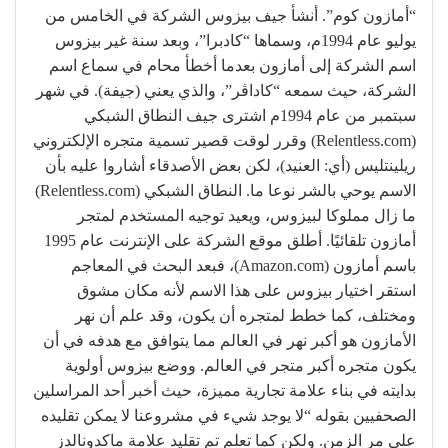
“أمازون كوم”. أنشأ جيف بيزوس الشركة في الخامس من
يوليو عام 1994م، وسماها “كادبرا”، وبعد سنة غير بيزوس
اسم الشركة إلى أمازون بعدما أخطأ محام في سماع اسم
الشركة، حيث سمعه “كاداڤر”، والذي يعني (جيفة). في شهر
سبتمبر من عام 1994م اشترى جيف النطاق الشبكي
(Relentless.com) وقرر لوقت قصير تسمية متجره الإلكتروني
ريلينتليس (أي: العنيد)، لكن بعض الأصدقاء أشاروا عليه بأن
الاسم يوحي بالشر نوعا ما. النطاق الشبكي (Relentless.com)
ما زال مملوكا لبيزوس، ويعيد توجيه المستخدم لمتجر
أمازون تلقائيًا. أطلق موقع الشركة على الإنترنت عام 1995
باسم أمازون (Amazon.com)، فبعد البحث في المعاجم
استقر اختيار بيزوس على هذا الاسم لأنه مكان مشوق
ومختلف، كما خطط لمتجره أن يكون، وقد علم أن نهر
الأمازون هو أكبر نهر في العالم مما يتوافق مع هدفه في أن
يكون متجره أكبر متجر في العالم. ووضع بيزوس أولوية
بدايته في بناء علامة تجارية مميزة، حيث أخبر أحد المراسلين
الصحفيين بقوله “لا يوجد شيء في مشروعنا لا يمكن تقليده
على مر الزمن. ولكن كما تعلم تم تقليد علامة ماكدونالدز