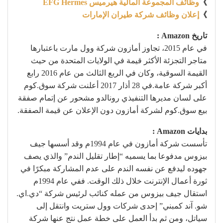
》
وظائف المجموعة المالية هيرميس EFG Hermes
》
إعلان وظائف شركة طيران الإمارات
تاريخ Amazon :
في عام 2015، تجاوز أمازون شركة وول مارت باعتبارها
متاجر التجزئة الأكثر قيمة في الولايات المتحدة من حيث
القيمة السوقية، وكان في الربع الثالث من عام 2016 رابع
أكبر شركة عامة.في 28 أذار 2017 أعلنت شركة سوق.كوم
على لسان مديرها التنفيذي رونالدو مشحور عن إتمام صفقة
بيع سوق.كوم لشركة أمازون دون الإعلان عن قيمة الصفقة.
بدايات Amazon :
تأسست شركة أمازون في عام 1994م وقد أسسها جيف
بيزوس مدفوعا بما يسميه “إطار تقليل الندم” والذي يصف
جهوده ليدفع عن نفسه الندم على عدم المشاركة مبكرًا في
ثورة أعمال الإنترنت خلال ذلك الوقت. ففي عام 1994م
استقال جيف بيزوس من عمله كنائب لرئيس شركة “دي.اي.
شو. آند كمبني” إحدى شركات وول ستريت وانتقل إلى
سياتل، ومن ثم بدأ العمل على خطة عمل نتج عنها شركة