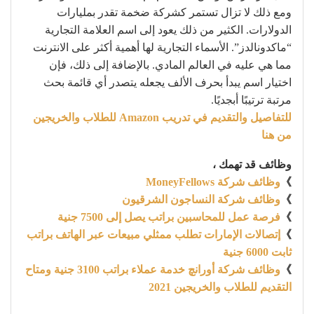
ومع ذلك لا تزال تستمر كشركة ضخمة تقدر بمليارات
الدولارات. الكثير من ذلك يعود إلى اسم العلامة التجارية
“ماكدونالدز”. الأسماء التجارية لها أهمية أكثر على الانترنت
مما هي عليه في العالم المادي. بالإضافة إلى ذلك، فإن
اختيار اسم يبدأ بحرف الألف يجعله يتصدر أي قائمة بحث
مرتبة ترتيبًا أبجديًا.
للتفاصيل والتقديم في تدريب Amazon للطلاب والخريجين
من هنا
وظائف قد تهمك ،
》
وظائف شركة MoneyFellows
》
وظائف شركة النساجون الشرقيون
》
فرصة عمل للمحاسبين براتب يصل إلى 7500 جنية
》
إتصالات الإمارات تطلب ممثلي مبيعات عبر الهاتف براتب
ثابت 6000 جنية
》
وظائف شركة أورانچ خدمة عملاء براتب 3100 جنية ومتاح
التقديم للطلاب والخريجين 2021