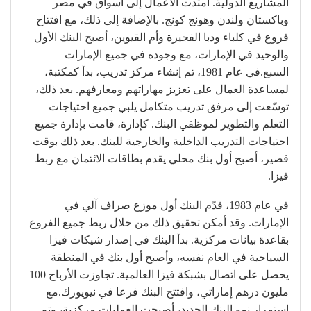
المشاريع الدولية. امتدت الأعمال إلى أسواق في مصر
وباكستان ولندن وهونج كونج. بالإضافة إلى ذلك، مع افتتاح
فروع في كلباء ودبا الفجيرة وأم القيوين، أصبح البنك الأول
والوحيد في الإمارات، مع وجوده في جميع الإمارات
السبع.في عام 1981، تم إنشاء مركز تدريب، بدأ كمكتبة،
لمساعدة العمال على تعزيز مهاراتهم ومعارفهم. بعد ذلك،
توسّعت إلى مرفق تدريب متكامل يلبي جميع احتياجات
التعلم والتطوير لموظفي البنك. كإدارة، قامت بإدارة جميع
احتياجات التدريب الداخلية والخارجية للبنك. بعد ذلك بوقت
قصير، أصبح أول بنك محلي يقدم بطاقات الائتمان مع ربط
فيزا.
في عام 1983، قدّم البنك أول موزع صراف آلي في
الإمارات. وقد أمكن تحقيق ذلك من خلال ربط جميع الفروع
بقاعدة بيانات مركزية. بدأ البنك في إصدار شيكات فيزا
السياحية في العام نفسه، وأصبح أول بنك في المنطقة
يحصل على اتصال بشبكة فيزا العالمية. تجاوزت الأرباح 100
مليون درهم إماراتي، وافتتح البنك فرعا في نيويورك.مع
استمرار نمو البنك الجديد، أصبحت العمليات مركزية، وتم