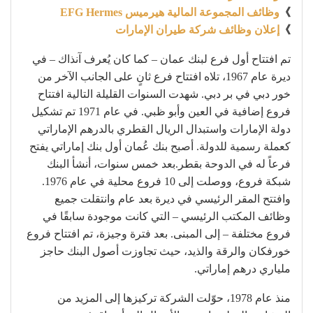
》
وظائف المجموعة المالية هيرميس EFG Hermes
》
إعلان وظائف شركة طيران الإمارات
تم افتتاح أول فرع لبنك عمان – كما كان يُعرف آنذاك – في
ديرة عام 1967، تلاه افتتاح فرع ثانٍ على الجانب الآخر من
خور دبي في بر دبي. شهدت السنوات القليلة التالية افتتاح
فروع إضافية في العين وأبو ظبي. في عام 1971 تم تشكيل
دولة الإمارات واستبدال الريال القطري بالدرهم الإماراتي
كعملة رسمية للدولة. أصبح بنك عُمان أول بنك إماراتي يفتح
فرعاً له في الدوحة بقطر.بعد خمس سنوات، أنشأ البنك
شبكة فروع، ووصلت إلى 10 فروع محلية في عام 1976.
وافتتح المقر الرئيسي في ديرة بعد عام وانتقلت جميع
وظائف المكتب الرئيسي – التي كانت موجودة سابقًا في
فروع مختلفة – إلى المبنى. بعد فترة وجيزة، تم افتتاح فروع
خورفكان والرقة والذيد، حيث تجاوزت أصول البنك حاجز
ملياري درهم إماراتي.
منذ عام 1978، حوّلت الشركة تركيزها إلى المزيد من