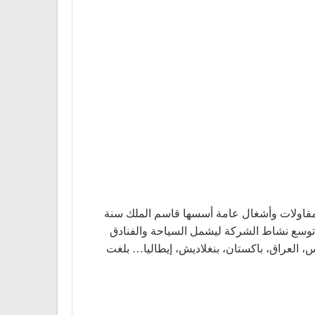
مقاولات وأشغال عامة أسسها قاسم الملك سنة
خرى وقع تأميمها سنة 1961). في الثمانينات والتسعينات توسع نشاط الشركة ليشمل السياحة والفنادق
 العراق، باكستان، بنغلاديش، إيطاليا… بلغت