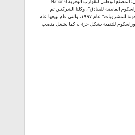
بعد حصولة على دبلومة الهندسة الاقتصادية من جامعة برلين التقنية عام ١٩٨٠، أسس السيد سميح ساويريس شركته الأولى: المصنع الوطنى للقوارب البحرية National
١٩٩ أسس شركة “أوراسكوم للمشروعات والتنمية السياحية“، وفى عام ١٩٩٧ أسس “أوراسكوم القابضة للفنادق”، وكلتا الشركتين تم
دمجهما لاحقاً لتكوين “أوراسكوم للفنادق والتنمية” (شركة مساهمة مصرية). إلى جانب ذلك، أسس السيد سميح شركة “الجونة للمشروبات” عام ١٩٩٧، والتى قام ببيعها عام
من إبريل عام ٢٠١٤، شغل منصب الرئيس التنفيذى لأوراسكوم للتنمية بشكل جزئى، كما يشغل منصب