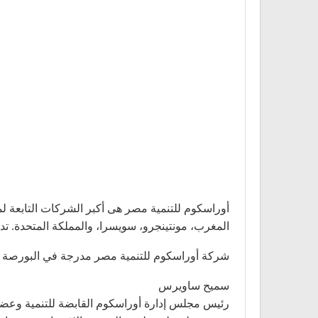
أوراسكوم للتنمية مصر هى أكبر الشركات التابعة ل
المغرب، مونتينجرو، سويسرا، والمملكة المتحدة. تدير المجموعة 32 فندقاً بسعة 7,205 غرفة، وتمتلك حوالى 101 
شركة أوراسكوم للتنمية مصر مدرجة في البورصة المصرية باجمالي 1,130,473,523 سهم، وتمتلك أور
سميح ساويرس
رئيس مجلس إدارة أوراسكوم القابضة للتنمية وعضو