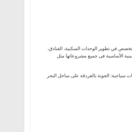
خصص في تطوير الوحدات السكنية، الفنادق،
لبنية الأساسية فى جميع مشروعاتها مثل
 الوقت الحالي أراضى بإجمالى مساحة 49.9 مليون متر مربع، و23 فندق، بإجمالى 4,919 غرفة فى 4 وجهات سياحية: الجونة بالغردقة على ساحل البحر