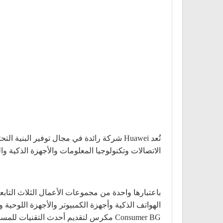
الاتصالات وتكنولوجيا المعلومات والأجهزة الذكية
Consumer BG مكرس لتقديم أحدث التقنيات للمستهلكين ومشاركة سعادة التقدم التكنولوجي مع المزيد من الأشخاص حول العالم. امشي المشية واجعل الأحلام تتحقق.