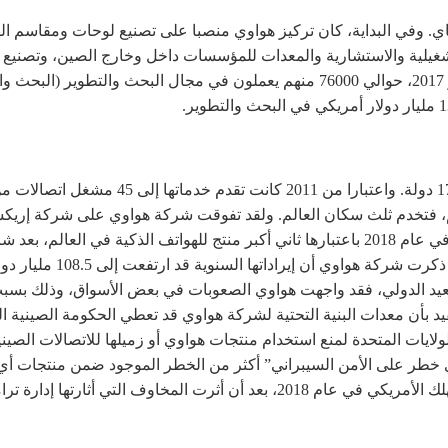
19 من قبل رن تشنغ فاي. وفي البداية، كان تركيز هواوي منصبا على تصنيع لوحات و
تشغيلية والاستشارية والمعدات للمؤسسات داخل وخارج الصين، وتصنيع أ
ى الصعيد الدولي، فقد واجهت هواوي الصعوبات في بعض الأسواق، وذلك بس
فيد بأن معدات البنية التحتية لشركة هواوي قد تعطي الحكومة الصينية 
 من الولايات المتحدة لمنع استخدام منتجات هواوي أو زميلها للاتصالات الصي
خطر على الأمن السيبراني” أكثر من الخطر الموجود ضمن منتجات أي بائ
رتها إدارة ترامب على تسويق منتجاتها هناك.