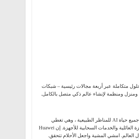
جيا المعلومات والاتصالات (ICT) والأجهزة الذكية. باستخدام حلول متكاملة عبر أربعة مجالات رئيسية – شبكات
ص ومنزل ومنظمة لإنشاء عالم ذكي متصل بالكامل.
باعتبارها واحدة من مجموعات الأعمال الثلاث التابعة لشركة Huawei ، تعد Huawei Consumer BG هي الشركة الرائدة في جميع حياة AI للمناظر الطبيعية ، وهي تغطي
الهواتف الذكية وأجهزة الكمبيوتر والأجهزة اللوحية والأجهزة القابلة للارتداء وجهاز النطاق العريض للأجهزة المحمولة والأجهزة العائلية والخدمات السحابية للأجهزة. إن Huawei