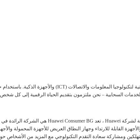
تُعد Huawei شركة رائدة في مجال توفير البنية التحتية لتكنولو
 والخدمات السحابية – نحن ملتزمون بتقديم الحياة الرقمية إلى كل شخ