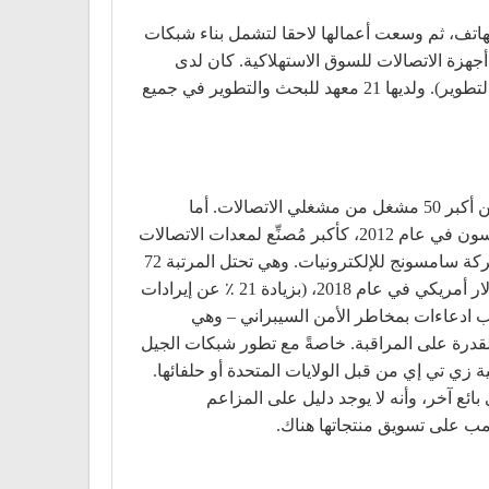
مقاسم الهاتف، ثم وسعت أعمالها لاحقا لتشمل بناء شبكات
جهزة الاتصالات للسوق الاستهلاكية. كان لدى
هواوي أكثر من 170,000 موظف اعتبارا من سبتمبر 2017، حوالي 76000 منهم يعملون في مجال البحث والتطوير (البحث والتطوير). ولديها 21 معهد للبحث والتطوير في جميع
لقد نشرت هواوي منتجاتها وخدماتها في أكثر من 170 دولة. واعتبارا من 2011 كانت تقدم خدماتها إلى 45 مشغل اتصالات من أكبر 50 مشغل من مشغلي الاتصالات. أما
شبكاتها، التي يتجاوز عددها 1500 شركة حول العالم، فتخدم ثلث سكان العالم. ولقد تفوقت شركة هواوي على شركة إريكسون في عام 2012، كأكبر مُصنِّع لمعدات الاتصالات
السلكية واللاسلكية في العالم، وتخطت شركة أبل في عام 2018 باعتبارها ثاني أكبر منتج للهواتف الذكية في العالم، بعد شركة سامسونج للإلكترونيات. وهي تحتل المرتبة 72
على قائمة فورتشن غلوبال 500. في ديسمبر 2018، ذكرت شركة هواوي أن إيراداتها السنوية قد ارتفعت إلى 108.5 مليار دولار أمريكي في عام 2018، (بزيادة 21 ٪ عن إيرادات
بب ادعاءات بمخاطر الأمن السيبراني – وهي
القدرة على المراقبة. خاصةً مع تطور شبكات الجيل
نية زي تي إي من قبل الولايات المتحدة أو حلفائها.
ع آخر، وأنه لا يوجد دليل على المزاعم