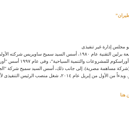
طيران”
 مجلس إدارة غير تنفيذى
Marine Boat Factory. فى عام ٦
٢٠٠١ عندما كانت أكبر شركة للمشروبات فى مصر. وبدءاً من الأول 
 هنا