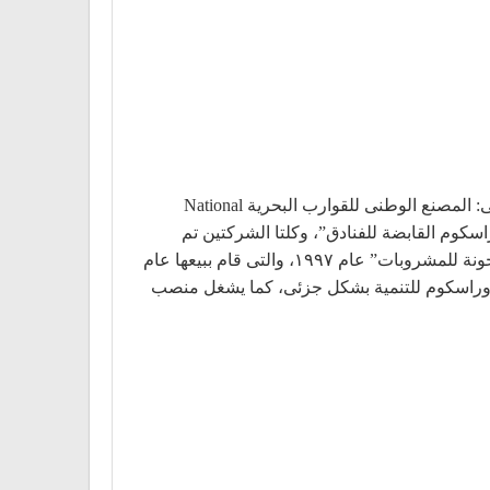
بعد حصولة على دبلومة الهندسة الاقتصادية من جامعة برلين التقنية عام ١٩٨٠، أسس السيد سميح ساويريس شركته الأولى: المصنع الوطنى للقوارب البحرية National
١٩٩ أسس شركة “أوراسكوم للمشروعات والتنمية السياحية“، وفى عام ١٩٩٧ أسس “أوراسكوم القابضة للفنادق”، وكلتا الشركتين تم
دمجهما لاحقاً لتكوين “أوراسكوم للفنادق والتنمية” (شركة مساهمة مصرية). إلى جانب ذلك، أسس السيد سميح شركة “الجونة للمشروبات” عام ١٩٩٧، والتى قام ببيعها عام
من إبريل عام ٢٠١٤، شغل منصب الرئيس التنفيذى لأوراسكوم للتنمية بشكل جزئى، كما يشغل منصب