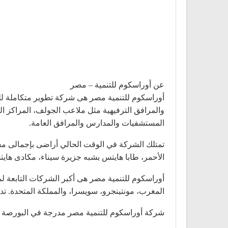
عن أوراسكوم للتنمية – مصر
أوراسكوم للتنمية مصر هى شركة تطوير متكاملة ل
والمرافق الترفيهية مثل ملاعب الجولف، المراكز ال
المستشفيات والمدارس والمرافق العامة.
الأحمر، طابا هايتس بشبه جزيرة سيناء، مكادى هايت
أوراسكوم للتنمية مصر هى أكبر الشركات التابعة ل
المغرب، مونتينجرو، سويسرا، والمملكة المتحدة. تدير المجموعة 32 فندقاً بسعة 7,205 غرفة، وتمتلك حوالى 101 
شركة أوراسكوم للتنمية مصر مدرجة في البورصة المصرية باجمالي 1,130,473,523 سهم، وتمتلك أور