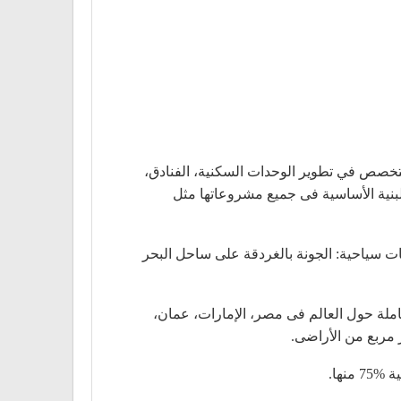
خصص في تطوير الوحدات السكنية، الفنادق،
لبنية الأساسية فى جميع مشروعاتها مثل
 الوقت الحالي أراضى بإجمالى مساحة 49.9 مليون متر مربع، و23 فندق، بإجمالى 4,919 غرفة فى 4 وجهات سياحية: الجونة بالغردقة على ساحل البحر
ملة حول العالم فى مصر، الإمارات، عمان،