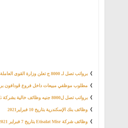
》
برواتب تصل لـ 8000 ج تعلن وزارة القوى العاملة والهجرة عن توفير 4219 فرصة عمل
》
مطلوب موظفي مبيعات داخل فروع ڤودافون براتب يبدء
》
برواتب تصل ل8000 جنيه وظائف خالية بشركة LG إل جي للالكترونيات
》
وظائف بنك الإسكندرية بتاريخ 10 فبراير2021
》
وظائف شركة Etisalat Misr بتاريخ 7 فبراير 2021