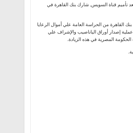
لب – اللاذقية)، ثم صدر قانون بتأميم البنوك في سوريا، فآلت ملكية هذه الشركة إلى الدولة. وفى عام 1956 وبعد تأميم قناة السويس, شارك بنك القاهرة في
جنبية في مصر للحراسة، فاشترى بنك القاهرة من الحراسة العامة علي أموال الرعايا
اري في أبريل 1957. أسندت الدولة إلى بنك القاهرة عملية إصدار أوراق الياناصيب والإشراف علي