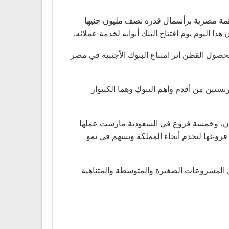
ثمرين المصريين في 15/5/1952 بنـك القاهرة كشركة مساهمة مصرية برأسمال قدره نصف مليون جنيها
 لمحصول القطن أثر امتناع البنوك الأجنبية قي مصر
 فرنسيين من أقدم وأهم البنوك وهما الكنتوار
بنان، وخمسة فروع في السعودية مارست عملها
وعها لتخدم أنحاء المملكة وتسهم في نمو
ل المشروعات الصغيرة والمتوسطة والمتناهية