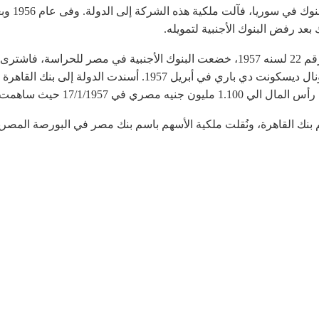
(دمشق – ح
عد رفض البنوك الأجنبية لتمويله.
وفي 14 يناير 1957 عندما صدر قرار تمصير البنوك رقم 22 لسنه 1957، خضعت البنوك الأ
الفرنسيين كل من بنكي كريدي ليونيه وكنتوار ناسيونال ديسكونت دي ب
ت الحكومة المصرية في هذه الزيادة.