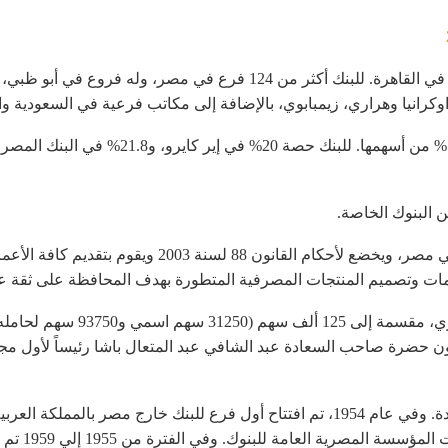
بنك القاهرة، هو أحد البنوك المصرية مقره الرئيسي في القاهرة. للبنك أكثر
وكرانيا وهراري، زيمبابوي، بالإضافة إلى مكاتب فرعية في السعودية وا
من البنوك الخاصة.
يعد بنك القاهرة من أعرق البنوك التجارية العاملة في مص
مات وتصميم المنتجات المصرفية المتطورة بهدف المحافظة على ثقة عم
عضواً. وعيّن المؤسسون حضرة صاحب السعادة عبد الشافي عبد المتعال باشا رئيساً ل
وقد بدأ البنك بعدد 3 فروع بالجمهورية العربية المتحدة. وفي عام 1954، تم افتتاح أول فر