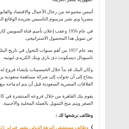
مصريا وتم نشر مرسوم التاسيس بجريدة الوقائع الرسمية قي عددها رقم ُ82 الصادر يوم الخميس الموافق ُ15/5/1952 ،وكان
في عام 1956 وعقب إعلان تأميم قناة الس
عن تمويل هذا المحصول الاستراتيجى.
يعد عام 1957 من أهم سنوات التحول قي تا
ناسيونال ديسكونت دى بارى وبنك الكريدى ليونيه.
وكان البنك قد بدأ خلال الخمسينات بإنشاء فروع 
بنجاح إلى أن تحولت إلى شركة مساهمة سعودية بر
العلاقات المصرية السعودية قبل أن يتم اندماجه مع 
يقوم بنك القاهرة من خلال فروعه المنتشرة في كاف
الصغر ويتم منح التمويل بالعملة المحلية والأجنبية.
وظائف نرشحها لك :
》
وظائف مستشفى النزهة الدولى بشهر فبراير 2021