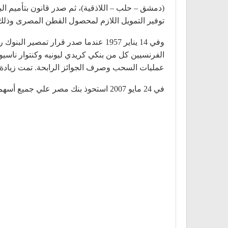
توفير التمويل اللازم لمحصول القطن المصرى وذلك ب
عمليات السحب وصرف الجوائز الرابحة. تمت زيادة رأس المال الي 1.100 مليون جنيه مصري في 17/1/1957 حيث ساهم
في 24 مايو 2007 استحوذ بنك مصر علي جميع أسهم بنك القاهرة، ونُقلت ملكية الأسهم باسم بنك مصر في البورصة المصرية.