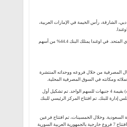
 من 124 فرع في مصر، وله فروع في أبو ظبي، دبي، الشارقة، رأس الخيمة في الإمارات العربية،
وغندا.
من بين أهم فروع البنك السويس للصلب، ويملك 78% من أسهمها. للبنك حصة 20% في إير كايرو، و21.8% في البنك المصري المتحد. في اوغندا يمتلك البنك 44.4% من أسهم
ر، ويخضع لأحكام القانون 88 لسنة 2003 ويقوم بتقديم كافة الأعمال المصرفية من خلال فروعه ووحداته المنتشرة
لائه ومكانته في السوق المصرفية المحلية.
لغ رأس مال البنك عند تأسيسه 500 ألف جنيه مصري، مقسمة إلى 125 ألف سهم (31250 سهم اسمي و93750 سهم لحامله) بقيمة 4 جنيهات للسهم الواحد. تم تشكيل أول
أول مجلس إدارة للبنك. تم افتتاح المركز الرئيسي للبنك
ع للبنك خارج مصر بالمملكة العربية السعودية. وخلال الخمسينات، تم افتتاح فرعين
في لبنان أُدمجا في بنك مصر لبنان بناءً علي تعليمات المؤسسة المصرية العامة للبنوك. وفي الفترة من 1955 إلي 1959 تم افتتاح 7 فروع خارجية بالجمهورية العربية السورية