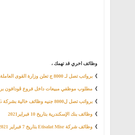
وظائف اخري قد تهمك ،
》
برواتب تصل لـ 8000 ج تعلن وزارة القوى العاملة والهجرة عن توفير 4219 فرصة عمل
》
مطلوب موظفي مبيعات داخل فروع ڤودافون براتب يبدء
》
برواتب تصل ل8000 جنيه وظائف خالية بشركة LG إل جي للالكترونيات
》
وظائف بنك الإسكندرية بتاريخ 10 فبراير2021
》
وظائف شركة Etisalat Misr بتاريخ 7 فبراير 2021