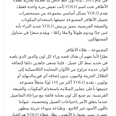
في عام 2013 ، بدأنا أول خط خاص بنا لعلامة تجارية لطلاء
الأظافر تحت اسم YOLO (أنت تعيش مرة واحدة فقط).
تقدم YOLO بشكل أساسي مجموعة من مستحضرات
تجميل الأظافر المصنوعة جميعها باستخدام المكونات
والصيغة الفرنسية. يتميز ورنيش YOLO شديد الثراء بأنه
غني جدًا ويدوم طويلاً ولامعًا رائعًا – ويقدم سعرًا في متناول
المستهلكين.
المجموعة – طلاء الأظافر
نظرًا لأننا نفهم أن هناك قصة وراء كل لون والدور الذي يلعبه
في تحديد نمط كل عميل ، فإننا نسعى جاهدين دائمًا لإضافة
ألوان جديدة تتراوح من الألوان المحايدة الكلاسيكية إلى
الظلال الجريئة والنيون. بدون إضافة أي فورمالديهايد أو
تولوين ، تقدم YOLO أكثر من 110 لونًا مذهلاً مصنوعة
جميعها بأعلى معايير السلامة باستخدام المكونات والصيغة
الفرنسية. تم صنع كل لون بعناية فائقة مع مراعاة التفاصيل
عندما يتعلق الأمر باحتياجات العميل وشخصيته. عبواتنا
باللون الأسود غير اللامع ، وطباعة سوداء جريئة بمظهر
عصري يتميز بشعارنا الأيقوني. يظل غطاء YOLO هو الخيار