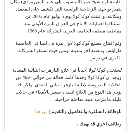
بداية شارع شيخ عمر (المنسوب إلى عمر السهروردي) وكان
يتميز بواجهته الزجاجية الواسعة التي تكشف على المعمل
ومكائنه. وأعلنت كوكا كولا يوم 5 يوليو عام 2005 عن
استئنافها لعمليات الإنتاج في العراق للمرة الأولى منذ
مقاطعة منظمة الجامعة العربية للشركة عام 1968.
وتم افتتاح مصنع كوكاكولا لاول مرة في ليبيا في العاصمة
طرابلس ومصنع آخر بمدينة تونس حيث تستقر الشركات
الكبرى في تونس.
تُستخدم كوكا كولا أحياناً في علاج البازهرات النباتية المعدية.
ووجِد أن كوكا كولا وحدها كانت فعالة في حوالي 50% من
الحالات المدروسة لإذابة البازهر النباتي المعدي. ولكن قد
يؤدي هذا النوع من العلاج انسداد صغير بالأمعاء في حالات
قليلة ما يترتب عليه مداخلة جراحية.
للوظائف الشاغرة والتفاصيل والتقديم |
من هنا
وظائف اخري قد تهمك ،