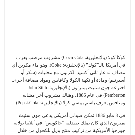
كوكا كولا (بالإنجليزية: Coca-Cola)‏ مشروب مرطب يعرف
في أمريكا بالـ”كوك” (بالإنجليزية: Coke)‏. وهو ماء مكربن أي
مضاف له غاز ثاني أكسيد الكربون مع محليات (سكر أو
أسبرتيم) ومادة أو نكهة الكولا وكافايين ومواد مضافة أخرى.
اخترعه جون ستيث بمبرتون (بالإنجليزية: John Stith
Pemberton)‏ في عام 1886. وهناك مشروب آخر مشابه
ومنافس يعرف باسم بيبسي كولا (بالإنجليزية: Pepsi-Cola)‏.
في 8 مايو 1886 تمكن صيدلي أمريكي يدعى جون ستيث
بمبرتون الذي كان يملك صيدلية “جاكوبس” في أتلانتا بولاية
جورجيا الأمريكية من تركيب منتج بديل للكحول من خلال