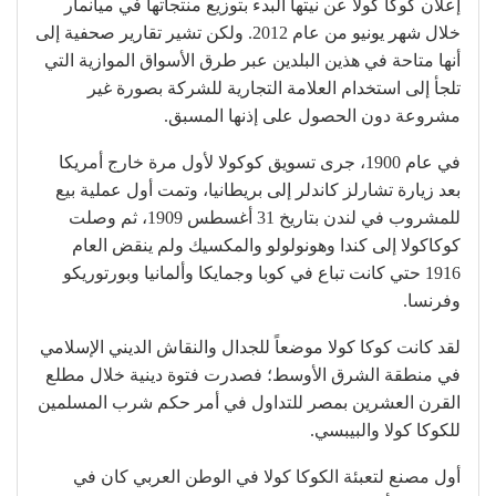
إعلان كوكا كولا عن نيتها البدء بتوزيع منتجاتها في ميانمار
خلال شهر يونيو من عام 2012. ولكن تشير تقارير صحفية إلى
أنها متاحة في هذين البلدين عبر طرق الأسواق الموازية التي
تلجأ إلى استخدام العلامة التجارية للشركة بصورة غير
مشروعة دون الحصول على إذنها المسبق.
في عام 1900، جرى تسويق كوكولا لأول مرة خارج أمريكا
بعد زيارة تشارلز كاندلر إلى بريطانيا، وتمت أول عملية بيع
للمشروب في لندن بتاريخ 31 أغسطس 1909، ثم وصلت
كوكاكولا إلى كندا وهونولولو والمكسيك ولم ينقض العام
1916 حتي كانت تباع في كوبا وجمايكا وألمانيا وبورتوريكو
وفرنسا.
لقد كانت كوكا كولا موضعاً للجدال والنقاش الديني الإسلامي
في منطقة الشرق الأوسط؛ فصدرت فتوة دينية خلال مطلع
القرن العشرين بمصر للتداول في أمر حكم شرب المسلمين
للكوكا كولا والبيبسي.
أول مصنع لتعبئة الكوكا كولا في الوطن العربي كان في