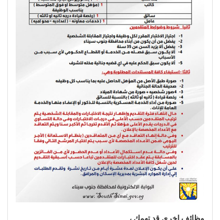
وظائف اخري قد تهمك ،