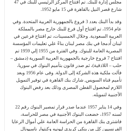
مجلس إدارة للبنك. تم افتتاح المركز الرئيسي للبنك في 47
شارع قصر النيل بالقاهرة في 15 مايو 1952.
وقد بدأ البنك بعدد 3 فروع بالجمهورية العربية المتحدة. وفي
عام 1954، تم افتتاح أول فرع للبنك خارج مصر بالمملكة
العربية السعودية. وخلال الخمسينات، تم افتتاح فرعين في
لبنان أُدمجا في بنك مصر لبنان بناءً علي تعليمات المؤسسة
المصرية العامة للبنوك. وفي الفترة من 1955 إلي 1959 تم
افتتاح 7 فروع خارجية بالجمهورية العربية السورية (دمشق –
حلب – اللاذقية)، ثم صدر قانون بتأميم البنوك في سوريا،
فآلت ملكية هذه الشركة إلى الدولة. وفى عام 1956 وبعد
تأميم قناة السويس, شارك بنك القاهرة في توفير التمويل
اللازم لمحصول القطن المصرى وذلك بعد رفض البنوك
الأجنبية لتمويله.
وفي 14 يناير 1957 عندما صدر قرار تمصير البنوك رقم 22
لسنه 1957، خضعت البنوك الأجنبية في مصر للحراسة،
فاشترى بنك القاهرة من الحراسة العامة علي أموال الرعايا
الفرنسيين كل من بنكي كريدي ليونيه وكنتوار ناسيونال