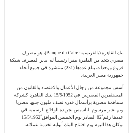
بنك القاهرة (بالفرنسية: Banque du Caire)، هو مصرف
مصري يتخذ من القاهرة مقرا رئيسياً له. يدير المصرف شبكة
فروع ووحدات يبلغ عددها (231) منتشرة قي جميع أنحاء
جمهورية مصر العربية.
أسس مجموعة من رجال الأعمال والاقتصاد والقانون من
المستثمرين المصريين في 15/5/1952 بنـك القاهرة كشركة
مساهمة مصرية برأسمال قدره نصف مليون جنيها مصريا
وتم نشر مرسوم التاسيس بجريدة الوقائع الرسمية قي
عددها رقم ُ82 الصادر يوم الخميس الموافق ُ15/5/1952
،وكان هذا اليوم يوم افتتاح البنك أبوابه لخدمة عملائه.