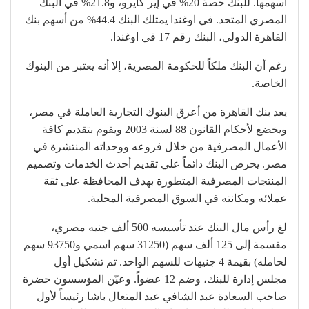
أسهمها. للبنك حصة 20% في إير كايرو، و21.8% في البنك
المصري المتحد. في اوغندا يمتلك البنك 44.4% من أسهم بنك
القاهرة الدولي، البنك رقم 17 في اوغندا.
رغم أن البنك ملكاً للحكومة المصرية، إلا أنه يعتبر من البنوك
الخاصة.
يعد بنك القاهرة من أعرق البنوك التجارية العاملة في مصر،
ويخضع لأحكام القانون 88 لسنة 2003 ويقوم بتقديم كافة
الأعمال المصرفية من خلال فروعه ووحداته المنتشرة في
مصر. يحرص البنك دائماً علي تقديم أحدث الخدمات وتصميم
المنتجات المصرفية المتطورة بهدف المحافظة على ثقة
عملائه ومكانته في السوق المصرفية المحلية.
لغ رأس مال البنك عند تأسيسه 500 ألف جنيه مصري،
مقسمة إلى 125 ألف سهم (31250 سهم اسمي و93750 سهم
لحامله) بقيمة 4 جنيهات للسهم الواحد. تم تشكيل أول
مجلس إدارة للبنك، وضم 12 عضواً. وعيّن المؤسسون حضرة
صاحب السعادة عبد الشافي عبد المتعال باشا رئيساً لأول