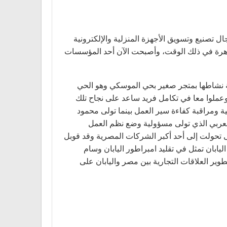
 العربي هي شركة مساهمة مصرية عائلية، تأسست عام 1964م، وتعمل في مجال تصنيع وتسويق الأجهزة المنزلية والإلكترونية
اهرة في ذلك الوقت، وأصبحت الآن أحد المؤسسات
ت في مزاولة نشاطها بمتجر صغير بحي الموسكي وهو الحي
عملوا معا في تكامل فريد ساعد على نجاح تلك
ية ومراقبة كفاءة سير العمل بينما تولى محمود
 العربي الذي تولى مسؤولية وضع نظم العمل
ى تحولت إلى أحد أكبر الشركات المصرية وقد قوبل
يابان تمثل في تقليد امبراطور اليابان وسام
ربي في تطوير العلاقات التجارية بين مصر واليابان على