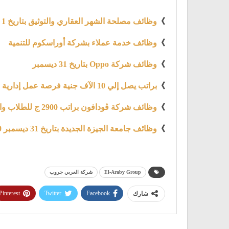
》
وظائف مصلحة الشهر العقاري والتوثيق بتاريخ 1 يناير2021
》
وظائف خدمة عملاء بشركة أوراسكوم للتنمية
》
وظائف شركة Oppo بتاريخ 31 ديسمبر
》
براتب يصل إلي 10 الآف جنية فرصة عمل إدارية بشركة Teleperformance
》
وظائف شركة ڤودافون براتب 2900 ج للطلاب والخريجين بتاريخ 1 يناير 2021
》
وظائف جامعة الجيزة الجديدة بتاريخ 31 ديسمبر 2020
El-Araby Group
شركة العربي جروب
Pinterest
Twitter
Facebook
شارك