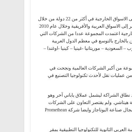
بفضل التفوق التكنولوجي لمنتجات مجموعة العربي والالتزام الصارم بمعايير الجودة العالمية تجد منتجات العربي طريقها إلى الاسواق الخارجية في أكثر من 22 دولة من خلال
اتفاقيتي التجارة العربية واتفاقية الكوميسا وهما اتفاقيتان هامتان تمنحان مزايا وتسهيلات تجارية للشركات المصرية للتصدير إلى الاسواق العربية والأفريقية وخلال عام 2010
إلى الاسواق الخارجية اعتمدت المجموعة عددا من الشركات التي
 بالخارج بالتوسع في معظم الدول العربية
– السعودية – موريتانيا -غينيا – كينيا -اوغندا –
 مع مجموعة من أكبر الشركات العالمية ونجحت في
 من عمليات نقل لأحدث تكنولوجيا التصنيع في
ا اليابانية والتي بدأ التعاون معها عام 1974 الشريك التجاري الرئيسي لمجموعة العربي، وفي عام 2003 امتد نطاق الشراكة ليشمل عملاق ياباني آخر وهو
ة هيتاشي. ولم يقتصر التعاون على الشركات
اليابانية فقط ولكنه امتد ايضا إلى الشركات الاوربية مثل شركة لاجيرمانيا” الايطالية وهي من اعرق الشركات العاملة في مجال صناعة البوتاجاز وايضا شركة Promethean
العربي الثانوية للتكنولوجيا التطبيقية بمقر