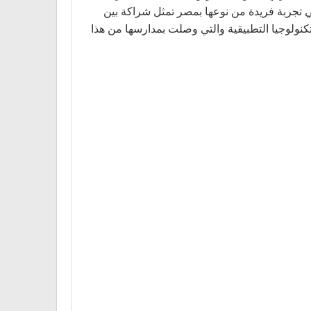
مصانع مؤسسة العربي بكفور الرمل بقويسنا خلف مسجد الرحمن الرحيم وذلك في العام الدراسي2018\2019 في تجربة فريدة من نوعها بمصر تمثل شراكة بين
تكنولوجيا التطبيقية والتي وصلت بمدارسها من هذا