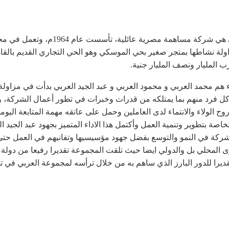
العربي جروب للتجارة والصناعة أو مجموعة
لة نشاطها بمتجر صغير بحي الموسكي وهو الحي التجاري القديم بالق
 المليار ونصف المليار جنية.
م 1964 على يد ثلاثة أشقاء هم محمد العربي و محمود العربي و عبد الجيد العربي بدأ
 كل فرد منهم بما يمتلكه من قدرات وخبرات في تطور أعمال الشركة، و
 الولاء والانتماء لدى العاملين وحمل على عاتقه مهمة المتابعة اليوم
اصة بتطوير وتنمية العمل وأكتمل هذا الاداء المتميز بجهود عبد الجيد
 الشركة في النمو والتوسع بفضل جهود مؤسيسيها وتفانيهم في العمل حت
 المحلي بل والدولي ايضا حيث تلقت المجموعة تقديرا رفيعا من دولة ال
عام 2009 محمود العربي تقديرا للدور البارز الذي ساهم به من خلال ترأسه لمجموعة الع