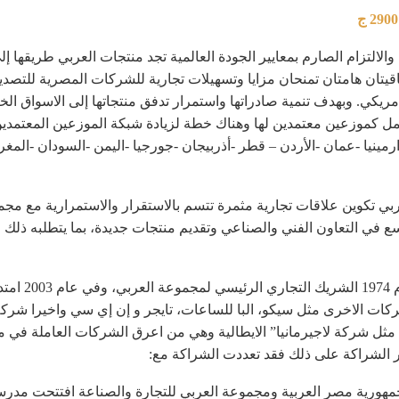
 التصدير حوالي 28 مليون دولار أمريكي. وبهدف تنمية صادراتها واستمرار تدفق منتجاتها 
عمل كموزعين معتمدين لها وهناك خطة لزيادة شبكة الموزعين المعتمدين
 ارمينيا -عمان -الأردن – قطر -أذربيجان -جورجيا -اليمن -السودان -المغرب 
ت مجموعة العربي تكوين علاقات تجارية مثمرة تتسم بالاستقرار والاستمرارية
توسع في التعاون الفني والصناعي وتقديم منتجات جديدة، بما يتطلبه ذلك
تعد شركة توشيب
ركات الاخرى مثل سيكو، البا للساعات، تايجر و إن إي سي واخيرا شرك
صر الشراكة على ذلك فقد تعددت الشراكة مع:
 بجمهورية مصر العربية ومجموعة العربي للتجارة والصناعة افتتحت مدرسة 