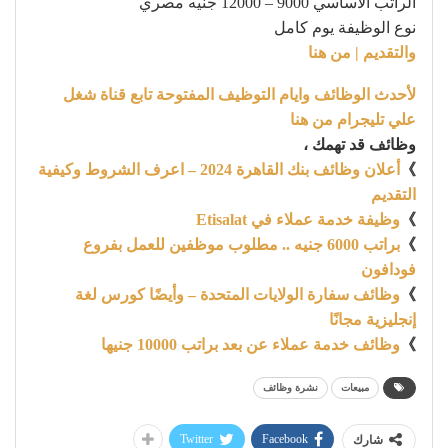
الراتب الأساسي 9000 – 12000 جنيه مصري
نوع الوظيفة يوم كامل
والتقديم | من هنا
لأحدث الوظائف وايام التوظيف المفتوحة تابع قناة شغل
علي تليجرام من هنا
وظائف قد تهمك ،
》
أعلان وظائف بنك القاهرة 2024 – اعرف الشروط وكيفية
التقديم
》
وظيفة خدمة عملاء في Etisalat
》
براتب 6000 جنيه .. مطلوب موظفين للعمل بفروع
فودافون
》
وظائف سفارة الولايات المتحدة – وأيضًا كورس لغة
إنجليزية مجانًا
》
وظائف خدمة عملاء عن بعد براتب 10000 جنيها
مبيعات
نشرة وظائف
Twitter
Facebook
شارك