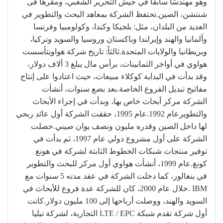
وهو مهندسًا سابقاً في جيش التحرير الشعبي، ومقرها فى
شنتشن، الصين.تحتفظ الشركة بمعاهد البحث والتطوير في
العديد من البلدان، مثل: بلجيكا وكندا، وكولومبيا وفرنسا
وألمانيا والهند وإيرلندا وباكستان وروسيا والسويد وتركيا،
وبريطانيا والولايات المتحدة.ثالثاً: تاريخ شركة هواويتأسست
هواوي في أواخر الثمانينات، برأس مال يبلغ 3 ألاف دولار،
وقد بدأت في البداية كوكلاء مبيعات، حيث اعتادوا على إنتاج
مفاتيح تبديل الفروع الخاصة.بعد بضع سنوات، أنشأت
الشركة مركز أبحاث خاص بها، وبدأت في إجراء الأبحاث
والتطويرعام 1992.عام 1995، حققت الشركة أول عائد ربحي
لها داخل الصين وقدره مليون ونصف يوان صيني.حصلت
الشركة على أول مشروع دولي عام 1997، ثم بدأت في
توفير منتجات شبكات الخطوط الثابتة لشركة في هونغ
كونغ.عام 1999، أنشأت هواوي أول مركز للبحث والتطوير
في بنغالور، كما دخلت الشركة في عقد مدته 5 سنوات مع
IBM .خلال عام 2000، كان للشركة عدة فروع للأبحاث في
السويد والهند، ووصلت أرباحها إلى 100 مليون دولار.كانت
أول شركة تقدم شبكة LTE / EPC التجارية، لشركة تيليا