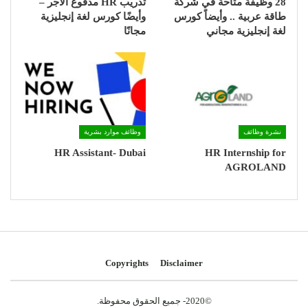
28 وظيفة متاحة في شركة
تدريب HR مدفوع الاجر –
طاقة عربية .. وأيضاً كورس
وأيضًا كورس لغة إنجليزية
لغة إنجليزية مجاني
مجانًا
نشرة وظائف
وظائف موارد بشرية
HR Assistant- Dubai
HR Internship for
AGROLAND
Copyrights
Disclaimer
©2020- جميع الحقوق محفوظة.