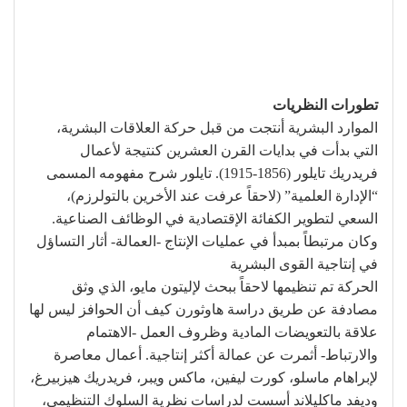
تطورات النظريات
الموارد البشرية أنتجت من قبل حركة العلاقات البشرية،
التي بدأت في بدايات القرن العشرين كنتيجة لأعمال
فريدريك تايلور (1856-1915). تايلور شرح مفهومه المسمى
“الإدارة العلمية” (لاحقاً عرفت عند الأخرين بالتولرزم)،
السعي لتطوير الكفائة الإقتصادية في الوظائف الصناعية.
وكان مرتبطاً بمبدأ في عمليات الإنتاج -العمالة- أثار التساؤل
في إنتاجية القوى البشرية
الحركة تم تنظيمها لاحقاً ببحث لإليتون مايو، الذي وثق
مصادفة عن طريق دراسة هاوثورن كيف أن الحوافز ليس لها
علاقة بالتعويضات المادية وظروف العمل -الاهتمام
والارتباط- أثمرت عن عمالة أكثر إنتاجية. أعمال معاصرة
لإبراهام ماسلو، كورت ليفين، ماكس ويبر، فريدريك هيزبيرغ،
وديفد ماكليلاند أسست لدراسات نظرية السلوك التنظيمي،