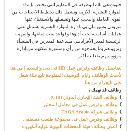
جلويك:هي تلك الوظيفة في التنظيم التي تختص بإمداد
الموارد البشرية اللازمة ويشمل ذلك تخطيط الاحتياجات من
القوى العاملة والبحث عنها وتشغيلها والاستغناء عنها
شرودن وشيرمان بي :إدارة الموارد البشرية تشتمل على
عمليات أساسية يجب أداؤها وقواعد يجب إتباعها، والمهمة
الرئيسية لمدير الأفراد هي مساعدة المديرين في المنشأة
وتزويدهم بما يحتاجوه من رأى ومشورة تمكنهم من إدارة
مرؤوسيهم بفعالية أكثر.
لتفاصيل وظائف وفرص عمل HR فى دبى والتقديم | من هنا
لأحدث الوظائف وايام التوظيف المفتوحة تابع قناة شغل
علي تليجرام من هنا
وظائف قد تهمك ،
》
وظائف البنك التِجاري الدولي (CIB)
》
وظائف وفرص عمل فى معامل المختبر
》
وظائف شركة TAQA Arabia
》
وظائف وفرص عمل فى مجموعة طلعت مصطفى
》
اعلان وظائف هيئة المحطات النووية لتوليد الكهرباء