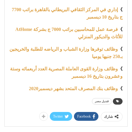
》
إداري في المركز الثقافي البريطاني بالقاهرة براتب 7700
ج بتاريخ 10 ديسمبر
》
فرصة عمل للمحاسبين براتب 7000 ج بشركة AtHome
للأثاث والديكور المنزلي
》
وظائف توفرها وزارة الشباب و الرياضه للطلبة والخريجين
بـ250 جنيها يوميا
》
وظائف وزارة القوى العاملة المصرية العدد أربعمائه وستة
وعشرون بتاريخ 16 ديسمبر
》
وظائف بنك المصرف المتحد بشهر ديسمبر2020
قنديل مصر
Twitter
Facebook
شارك