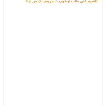
للتقديم علي طلب توظيف خاص بمجالك من |هنا