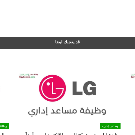
قد يعجبك ايضا
وظائف إدارية
وظائف