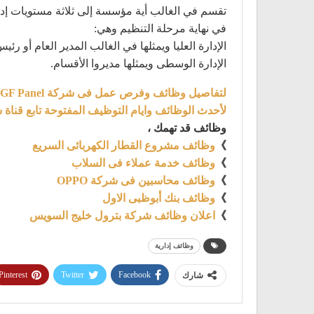
تقسم في الغالب أية مؤسسة إلى ثلاثة مستويات إدار
في نهاية مرحلة التنظيم وهي:
الإدارة العليا ويمثلها في الغالب المدير العام أو رئ
الإدارة الوسطى ويمثلها مديروا الأقسام.
لتفاصيل وظائف وفرص عمل فى شركة AGF Panel والتقديم | من هنا
لأحدث الوظائف وايام التوظيف المفتوحة تابع قناة 
وظائف قد تهمك ،
》
وظائف مشروع القطار الكهربائى السريع
》
وظائف خدمة عملاء فى السلاب
》
وظائف محاسبين فى شركة OPPO
》
وظائف بنك أبوظبى الاول
》
اعلان وظائف شركة بترول خليج السويس
وظائف إدارية
Pinterest
Twitter
Facebook
شارك