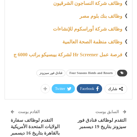
》
وظائف شركة النساجون الشرقيون
》
وظائف بنك بلوم مصر
》
وظائف شركة أوراسكوم للإنشاءات
》
وظائف منظمة الصحة العالمية
》
فرصة عمل Hr Screener لشركة بيبسيكو براتب 6000 ج
Four Seasons Hotels and Resorts
فنادق فور سيزونز
Twitter
Facebook
شارك
السابق بوست
القادم بوست
التقدم لوظائف فنادق فور
التقدم لوظائف سفارة
سيزونز بتاريخ 19 ديسمبر
الولايات المتحدة الأمريكية
بالقاهرة بتاريخ 16 ديسمبر