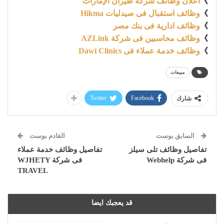
》
اعلان وظائف شركة طيران الإمارات
》
وظائف استقبال فى صيدليات Hikma
》
وظائف ادارية فى بنك مصر
》
وظائف محاسبين فى شركة AZLink
》
وظائف خدمة عملاء فى Dawi Clinics
مبيعات
Twitter
Facebook
شارك
السابق بوست
القادم بوست
تفاصيل وظائف تلى سيلز
تفاصيل وظائف خدمة عملاء
فى شركة Webhelp
فى شركة WJHETY
TRAVEL
قد يعجبك ايضا