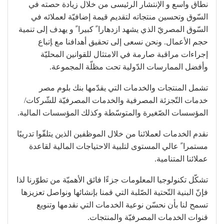
نطاق واسع و الإنتشار الرئيسى من خلال زيادة حصته في
السّوق وتحسين منتجاته لتقديم قيمة إضافيّة لعملائه في
السّوق المصريّ الذي يشهد ازدهاراﹰ كبيراﹰ و يهدف إلى تنمية
حجم الأعمال. ونحن نسعى إلى تحقيق أهدافنا مع ﺈتباع
إجراءات مراقبة صارمة في الامتثال للقوانين المحليّة
وأفضل الممارسات الدّولية تحت مظلّة المجموعة.
تشمل المنتجات والخدمات التي يقدّمها بنك بلوم مصر
خدمات التّجزئة المصرفية والخدمات المصرفيّة للشّركات/
المؤسسات الصّغيرة والمتوسّطة وكذلك المؤسسات المالية.
نقدم الخدمات لعملائنا من خلال الموظفين الذين يتلقّوا تدريبًا
مستمراﹰ عالي المستوى لتلبية الاحتياجات المالية لقاعدة
عملائنا المتنامية.
تشكّل تكنولوجيا المعلومات جزءًا فائق الأهميّة من تطوّرنا لذا
فإنّ البنية التّحتية الصّلبة التي قمنا بإنشائها ونواصل تعزيزها
تسمح لنا بأن نحسّن نوعية الخدمات التي نقدمها وتنويع
قنوات الخدمات المصرفيّة والمنتجات.