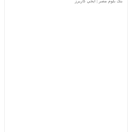
بنك بلوم مصر | ايجي كاريرز