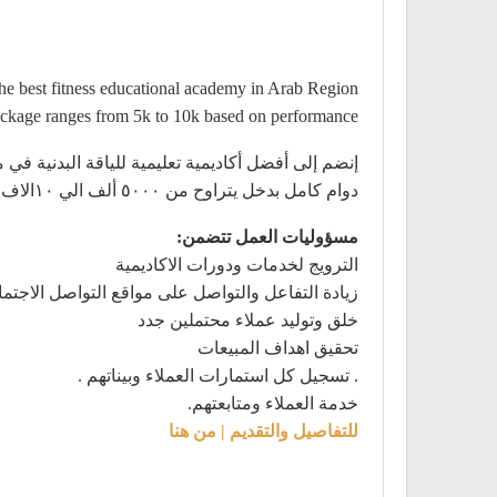
the best fitness educational academy in Arab Region.
package ranges from 5k to 10k based on performance.
إنضم إلى أفضل أكاديمية تعليمية للياقة البدنية ف
دوام كامل بدخل يتراوح من ٥٠٠٠ ألف الي ١٠الاف جنيه بناءً على الأداء وتحقيق التارجت.
مسؤوليات العمل تتضمن:
الترويج لخدمات ودورات الاكاديمية
زيادة التفاعل والتواصل على مواقع التواصل الاجتم
خلق وتوليد عملاء محتملين جدد
تحقيق اهداف المبيعات
. تسجيل كل استمارات العملاء وبيناتهم .
خدمة العملاء ومتابعتهم.
للتفاصيل والتقديم | من هنا