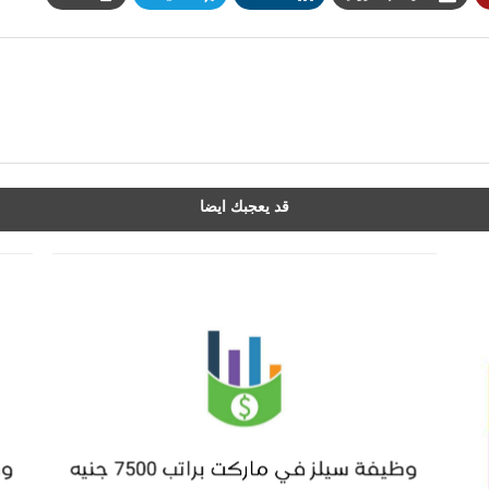
قد يعجبك ايضا