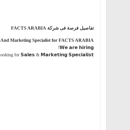
تفاصيل فرصة فى شركة FACTS ARABIA
s And Marketing Specialist for FACTS ARABIA
𝗪𝗲 𝗮𝗿𝗲 𝗵𝗶𝗿𝗶𝗻𝗴!
 for 𝗦𝗮𝗹𝗲𝘀 & 𝗠𝗮𝗿𝗸𝗲𝘁𝗶𝗻𝗴 𝗦𝗽𝗲𝗰𝗶𝗮𝗹𝗶𝘀𝘁