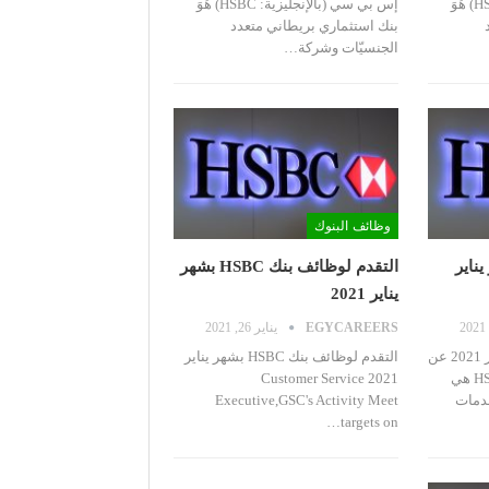
إس بي سي (بالإنجليزية: HSBC)‏ هُوَ
إس بي سي (بالإنجليزية: HSBC)‏ هُوَ
بنك استثماري بريطاني متعدد
الجنسيّات وشركة
…
وظائف البنوك
 بشهر يناير
التقدم لوظائف بنك HSBC بشهر
يناير 2021
EGYCAREERS
يناير 26, 2021
عن
التقدم لوظائف بنك HSBC بشهر يناير
بنوك HSBC هي
2021
Customer Service
دمات
Meet
Activity
Executive,GSC's
…
targets on