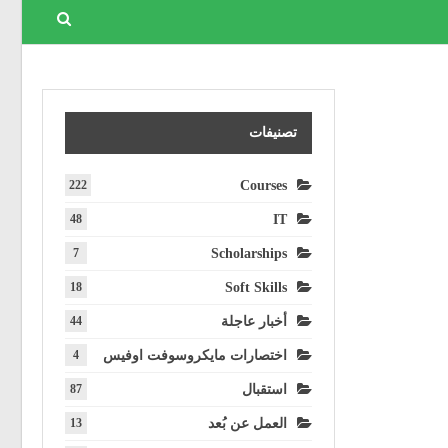
تصنيفات
222
Courses
48
IT
7
Scholarships
18
Soft Skills
أخبار عاجلة
44
اختصارات مايكروسوفت اوفيس
4
استقبال
87
العمل عن بُعد
13