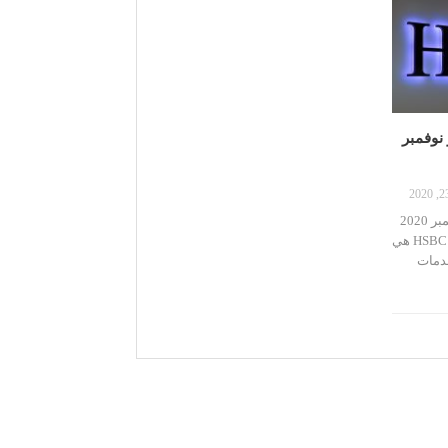
HS بشهر نوفمبر
وظائف بنك HSBC بشهر نوفمبر 2020
عن البنك : حول HSBC بنوك HSBC هي
دمات