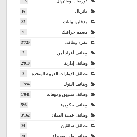
كورسات وماتريال
115
ماتريال
16
مدخلين بيانات
82
مصمم جرافيك
9
نشرة وظائف
3٬729
وظائف أفراد أمن
2
وظائف إدارية
2٬910
وظائف الإمارات العربية المتحدة
2
وظائف البنوك
1٬554
وظائف تسويق ومبيعات
1٬841
وظائف حكومية
596
وظائف خدمة العملاء
3٬162
وظائف سائقين
20
وظائف طب وصيدلة
30