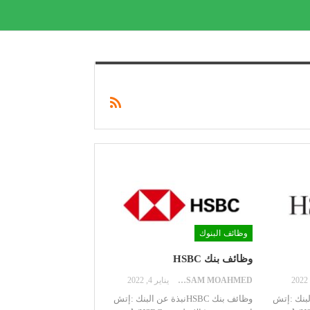
وظائف البنوك
وظائف بنك HSBC
HOSSAM MOAHMED
يناير 4, 2022
لبنك :إتش
وظائف بنك HSBCنبذة عن البنك :إتش