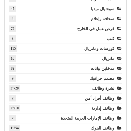
سوشيال ميديا
47
صحافة وإعلام
4
فرص عمل في الخارج
75
كتب
3
كورسات وماتريال
115
ماتريال
16
مدخلين بيانات
82
مصمم جرافيك
9
نشرة وظائف
3٬729
وظائف أفراد أمن
2
وظائف إدارية
2٬910
وظائف الإمارات العربية المتحدة
2
وظائف البنوك
1٬554