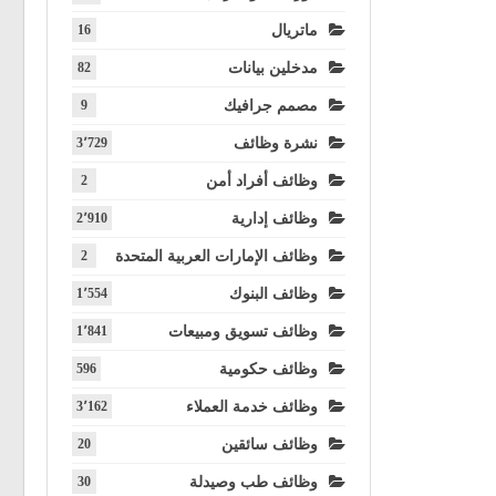
ماتريال
16
مدخلين بيانات
82
مصمم جرافيك
9
نشرة وظائف
3٬729
وظائف أفراد أمن
2
وظائف إدارية
2٬910
وظائف الإمارات العربية المتحدة
2
وظائف البنوك
1٬554
وظائف تسويق ومبيعات
1٬841
وظائف حكومية
596
وظائف خدمة العملاء
3٬162
وظائف سائقين
20
وظائف طب وصيدلة
30