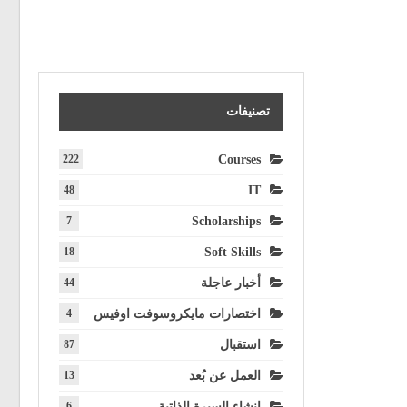
تصنيفات
222
Courses
48
IT
7
Scholarships
18
Soft Skills
أخبار عاجلة
44
اختصارات مايكروسوفت اوفيس
4
استقبال
87
العمل عن بُعد
13
انشاء السيرة الذاتية
6