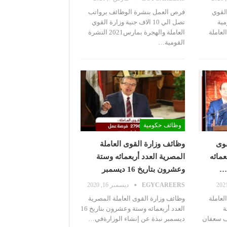
القوي
فرص العمل بنشرة الوظائف برواتب
مية
تصل الي 10 الاف جنية وزارة القوي
لعاملة
العاملة والهجرة بمارس2021
النشرة
القومية
…
وظائف حكومية
قوى
وظائف وزارة القوى العاملة
عمائه
المصرية العدد أربعمائه وستة
وعشرون بتاريخ 16 ديسمبر
EGYCAREERS
ديسمبر 16, 2020
لعاملة
وظائف وزارة القوى العاملة المصرية
ة
العدد أربعمائه وستة وعشرون بتاريخ 16
 سعفان
ديسمبر
نبذة عن إنشاء الوزارةفي
…