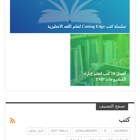
سلسلة كتب Cutting Edge لتعلم اللغه الانجليزية
أفضل 10 كتب لتعلم إدارة
المشروعات PMP
تصفح التصنيف
كتب
COURSES
IT
SCHOLARSHIPS
SOFT SKILLS
أخبار عاجلة
اختصارات مايكروسوفت اوفيس
استقبال