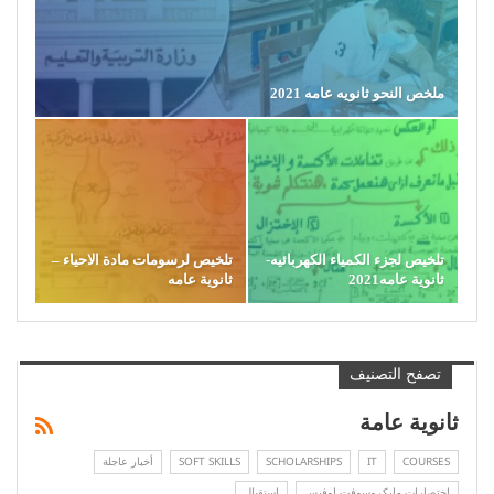
ملخص النحو ثانويه عامه 2021
تلخيص لجزء الكمياء الكهربائيه-
تلخيص لرسومات مادة الاحياء –
ثانوية عامه2021
ثانوية عامه
تصفح التصنيف
ثانوية عامة
COURSES
IT
SCHOLARSHIPS
SOFT SKILLS
أخبار عاجلة
اختصارات مايكروسوفت اوفيس
استقبال