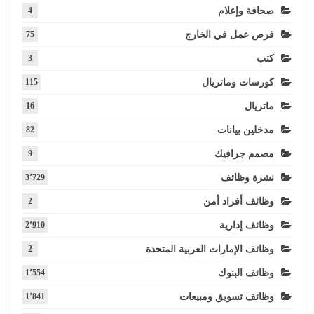
صحافة وإعلام
4
فرص عمل في الخارج
75
كتب
3
كورسات وماتريال
115
ماتريال
16
مدخلين بيانات
82
مصمم جرافيك
9
نشرة وظائف
3٬729
وظائف أفراد أمن
2
وظائف إدارية
2٬910
وظائف الإمارات العربية المتحدة
2
وظائف البنوك
1٬554
وظائف تسويق ومبيعات
1٬841