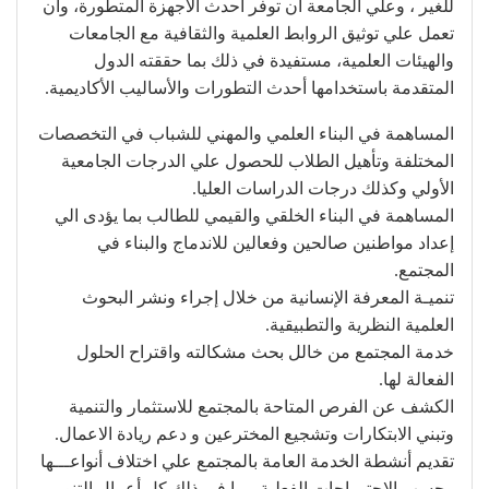
للغير ، وعلي الجامعة أن توفر أحدث الأجهزة المتطورة، وأن
تعمل علي توثيق الروابط العلمية والثقافية مع الجامعات
والهيئات العلمية، مستفيدة في ذلك بما حققته الدول
المتقدمة باستخدامها أحدث التطورات والأساليب الأكاديمية.
المساهمة في البناء العلمي والمهني للشباب في التخصصات
المختلفة وتأهيل الطلاب للحصول علي الدرجات الجامعية
الأولي وكذلك درجات الدراسات العليا.
المساهمة في البناء الخلقي والقيمي للطالب بما يؤدى الي
إعداد مواطنين صالحين وفعالين للاندماج والبناء في
المجتمع.
تنميـة المعرفة الإنسانية من خلال إجراء ونشر البحوث
العلمية النظرية والتطبيقية.
خدمة المجتمع من خالل بحث مشكالته واقتراح الحلول
الفعالة لها.
الكشف عن الفرص المتاحة بالمجتمع للاستثمار والتنمية
وتبني الابتكارات وتشجيع المخترعين و دعم ريادة الاعمال.
تقديم أنشطة الخدمة العامة بالمجتمع علي اختلاف أنواعـــها
وحسب الاحتيــاجات الفعلية، بما في ذلك كل أعمال التنوير