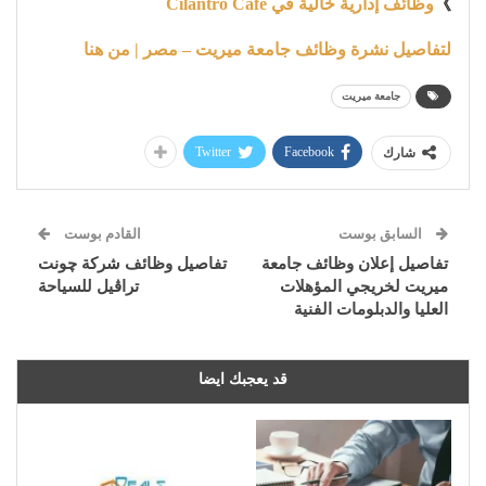
》
وظائف إدارية خالية في Cilantro Cafe
لتفاصيل نشرة وظائف جامعة ميريت – مصر | من هنا
جامعة ميريت
Twitter
Facebook
شارك
السابق بوست
القادم بوست
تفاصيل إعلان وظائف جامعة
تفاصيل وظائف شركة چونت
ميريت لخريجي المؤهلات
تراڤيل للسياحة
العليا والدبلومات الفنية
قد يعجبك ايضا