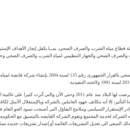
لة قطاع مياه الشرب والصرف الصحي، بمــا يكفل إنجاز الأهداف الإستر
شرب والصرف الصحي والجهاز التنظيمي لمياه الشرب والصرف الصحي وحم
تأسست الشركة القابضة لمياه الشرب والصرف الصحي بالقرا
على الرغم من التطورات السياسية والأمنيه التى تعرضت لها البلاد منذ عام 11
تأثير، إلا أنه بتكاثف جهود العاملين بالشركه وبالإستغلال الأمثل لك
وادر الإستقرار السياسى وملامح التفاؤل التى أصبحت تسود الجو العام
ه الشركه لخدمة المجتمع وتقوم الشركه القابضه بالتنسيق مع الحكومه 
ذلك السعى الى تعديل التشريعات القائمه أو إصدار تشريعات جديده تساع