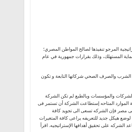
اتيجية المرجو تنفيذها لصالح المواطن المصري؛
اية المستهلك، وذلك بقرارات جمهورية في عام
ر الجمهورى رقم 135 لسنة 2004 بإنشاء شركة قابضة لمياه الشرب والصرف الصحي شركاتها التابعة و تكون
20 وحتى الأن والتى أثرت كثيرا على غالبية الشركات والمؤسسات وبالطبع لم تكن الشركة
افة الموارد المتاحه إستطاعت الشركة أن تستمر فى
 فى مصر فإن الشركه تسعى الى تجويد كافة
لوضع هيكل جديد للتعريفه يراعى كافة المتغيرات
د الشركه على تحقيق أهدافها الإستراتيجيه. اقرأ