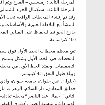
المرحلة الثانية: رمسيس – المرج وتم افتتاحها في عام 89
المرحلة الثالثة: استكمال الجزء الشمالي من الخط الأ
وقد تم إنشاء المحطات الواقعة تحت ال
المنشأ مع البلاطة العلوية والأساسات و
100 كم/ساعة.
تقع معظم محطات الخط الأول فوق سطح
المحطات في الخط الأول بشكل يسمح بصي
ويبلغ طول النفق 4.5 كيلومتر.
(حلوان، عين حلوان، جامعة حلوان، وادي
حدائق المعادي، دار السلام، الزهراء، م
الثاني”، جمال عبد الناصر “محطة تبادلي
الدمرداش، منشية الصدر، كوبري القبة، ح