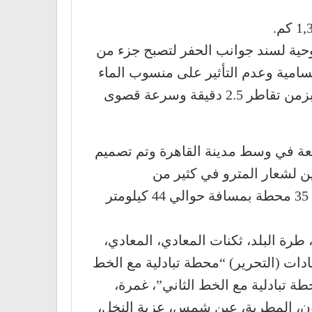
حية لسند جوانب الحفر لتصبح جزء من
مسامية وعدم التأثير على منسوب الماء
خارج الحوائط للحفاظ على المباني المجاورة. وقد تم تصميمه لكي ينقل 60000 راكب كل ساعة بزمن تقاطر 2.5 دقيقة وسرعة قصوى
 في وسط مدينة القاهرة وتم تصميم
 لشعار المترو في كثير من
التصميمات. ويمتد الخط الأول من محطة المرج الجديدة حتى محطة حلوان بجنوب القاهرة، على 35 محطة بمسافة حوالي 44 كيلومتر
رة البلد، ثكنات المعادي، المعادي،
دات (التحرير) “محطة تبادلية مع الخط
ة تبادلية مع الخط الثاني”، غمرة،
تون، المطرية، عين شمس، عزبة النخل،