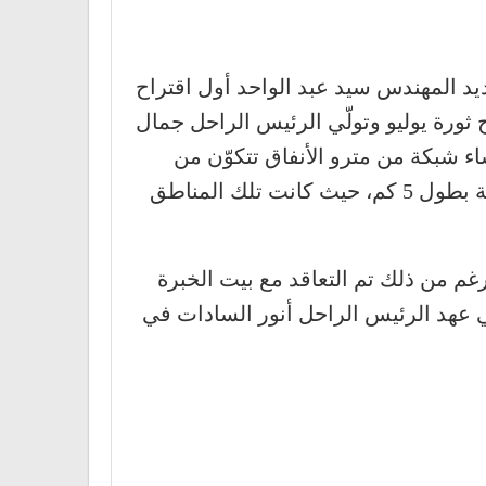
يد المهندس سيد عبد الواحد أول اقتراح
ثورة يوليو وتولّي الرئيس الراحل جمال
اء شبكة من مترو الأنفاق تتكوّن من
خطين: الأول بين باب اللوق وترعة الإسماعيلية بطول 12 كم، والثاني من بولاق أبو العلا إلى القلعة بطول 5 كم، حيث كانت تلك المناطق
موضع الجد، وبالرغم من ذلك تم التعاقد مع بيت الخبرة
 هيئة مترو الأنفاق في عهد الرئيس الراحل أنور السادات في