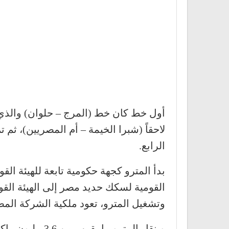
أول خط كان خط (المرج – حلوان) والذي ت
لاحقاً (شبرا الخيمة – أم المصريين)، ثم
الرابع.
بدأ المترو كجهة حكومية تابعة للهيئة الق
وتشغيل المترو، تعود ملكية الشركة المص
وينقل المترو ما يقرب من 3.6 مليون راكب يومياً.