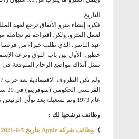
التاريخ
فكرة إنشاء مترو الأنفاق ترجع لعهد الم
لعمل المترو، ولكن اقتراحه تم تجاهله م
عبد الناصر، الذي طلب خبراء من فرنسا لإ
تمثل آنذاك مواضع الزحام المتوقعة في 
عام 1973 وتم تشغيله بعد تولّي الرئيس محمد حسني مبارك بالقانون رقم 113 لسنة 1983.
وظائف نرشحها لك :
》
وظائف شركة Apple بتاريخ 5-6-2021