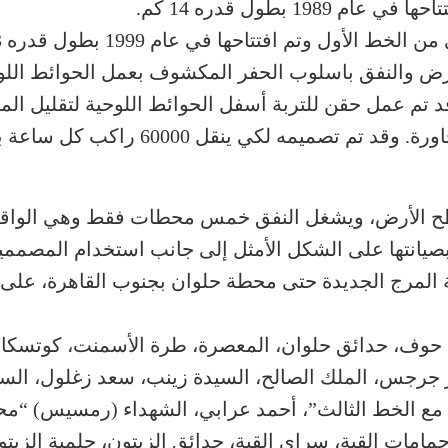
19 بطول قدره 14 كم.
ول وتم افتتاحها في عام 1999 بطول قدره 1,3 كم.
أرض والنفق باسلوب الحفر المكشوف بعمل الحوائط اللو
قد تم عمل حقن للتربة أسفل الحوائط اللوحية لتقليل ال
 الأرض، ويشغل النفق خمس محطات فقط وهي الواقعة
انتها على الشكل الأمثل إلى جانب استخدام المصممين
 حوف، حدائق حلوان، المعصرة، طرة الأسمنت، كوتسكا، ط
ار جرجس، الملك الصالح، السيدة زينب، سعد زغلول، السا
ة مع الخط الثالث”، أحمد عرابي، الشهداء (رمسيس) “محط
مامات القبة، سراي القبة، حدائق الزيتون، حلمية الزي