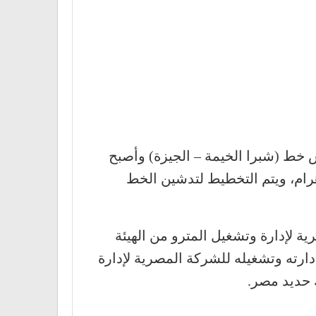
س خط (شبرا الخيمة – الجيزة) وأصبح
أهرام، ويتم التخطيط لتدشين الخط
ية لإدارة وتشغيل المترو من الهيئة
مية للأنفاق بموجب قانون 33 لعام 2018، والتي أُسندت إدارته وتشغيله للشركة المصرية لإدارة
ك حديد مصر.