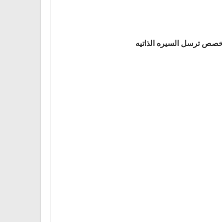
ر 6 سنوات خبره بكالوريوس داخل التخصص ترسل السيره الذاتيه