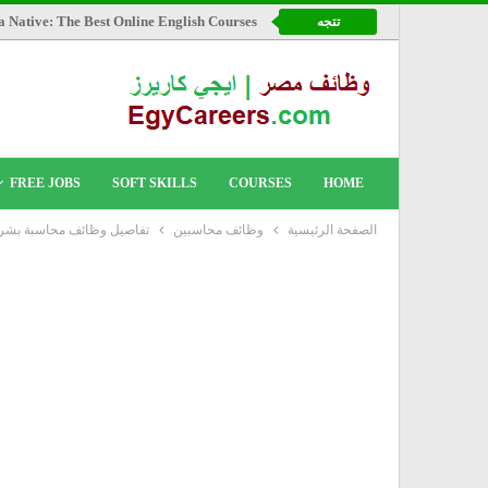
a Native: The Best Online English Courses
تتجه
FREE JOBS
SOFT SKILLS
COURSES
HOME
الصفحة الرئيسية
وظائف محاسبين
تفاصيل وظائف محاسبة بشركة IBM بتاريخ 28 مايــو