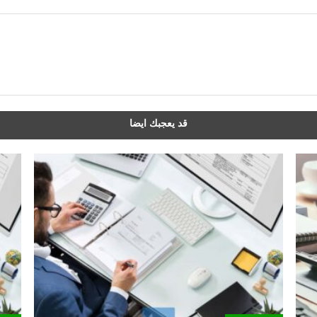
قد يعجبك ايضا