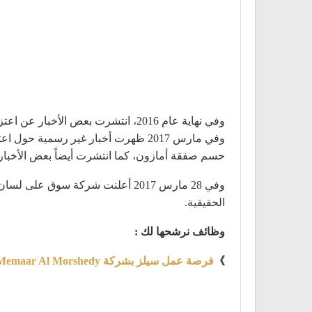
حسم صفقة أمازون، كما انتشرت أيضاً بعض الأخبار
وفي 28 مارس 2017 أعلنت شركة سو
الحقيقية.
وظائف نرشحها لك :
》
فرصة عمل سيلز بشركة Memaar Al Morshedy براتب يبدء من 5 الآف جنية