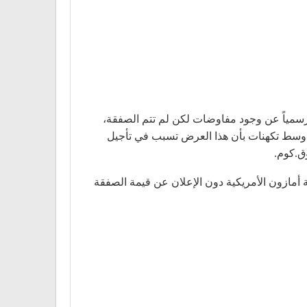
مازون لشراء سوق.كوم بنحو 650 مليون دولار، وتم الإعلان رسمياً عن وجود مفاوضات لكن لم تتم الصفقة،
ية حول اعتزام شركة إعمار الإماراتية على شراء سوق.كوم بنحو 800 مليون دولار وسط تكهنات بأن هذا العرض تسبب في تأجيل
ق.كوم.
ركة أمازون الأمريكية دون الإعلان عن قيمة الصفقة