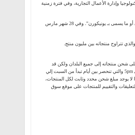
جيا وإدارة الأعمال التجارية، وفي فترة زمنية
لُقّب موقع سوق دوت كوم بـ أمازون المنطقة الشرقية نتيجة لنجاحه الباهر، كما أُطلق عليه أيضًا لقب “شركة أحادية القرن أو ما يسمى بـ يونيكورن”. وفي 28 شهر مارس
لى شحن منتجاته إلى جميع البلدان ولكن قد
يستثني بعض المدن التي تكون خارج نطاق المندوبين. كما تعمل شركة الشحن التابعة لموقع سوق في الأوقات من 9am إلى 5pm والتي تنحصر بين أيام تبدأ من السبت إلي
لا يوجد مبلغ شحن محدد وثابت لكل المنتجات،
لتعليقات والتقييم للمنتجات على موقع سوق