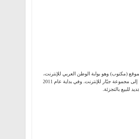
 مرتبطًا بموقع (مكتوب) وهو بوابة الوطن العربي للإنترنت،
ولكن قد تغيرت الأوضاع وملكت ياهو (مكتوب) عام 2009 ولكن دون ضم سوق إلى تلك الصفقة، ليكون سوق دوت كوم تابع إلى مجموعة جبّار للإنترنت. وفي بداية عام 2011