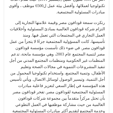
تكنولوجيا لعملائها، وأفضل بيئة عمل ل6500 موظف ، وأقوى
مبادرات المسئولية المجتمعية.
رتكزت سمعة ڤودافون مصر وقيمة علامتها التجارية إلى
التزام شركة ڤودافون العالمية بمبادئ المسئولية وأخلاقيات
العمل التجاري في المجتمعات التي تعمل فيها. ومنذ
تأسيسها، كانت المسؤولية المجتمعية جزءًا لا يتجزأ من عمل
ڤودافون مصر. في ضوء ذلك تأسست مؤسسة ڤودافون
مصر لتنمية المجتمع عام 2003، وهي مؤسسة مانحة، تدعم
المنظمات غير الحكومية ومنظمات المجتمع المدني من أجل
تنفيذ المشروعات التنموية في مجالات الصحة وتعليم
الأطفال، وتنمية المجتمع، واستخدام تكنولوجيا المحمول من
أجل التنمية، وتيسير الوصول لوسائل الاتصال. ويأتي تأسيس
هذه المؤسسة في إطار السعي لتعزيز فاعلية مبادرات
المسئولية المجتمعية لڤودافون مصر. تفخر ڤودافون مصر
بأن تحتل مركزاً متقدماً بين مجموعة شركات ڤودافون
العالمية من حيث مشاركة موظفيها في العمل التطوعي
وخدمة المجتمع لتقديم أكثر مبادرات المسئولية المجتمعية