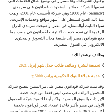
وحلول الشركات. وللاستمرار في توسيع نطاق الخدمات التي
تقدمها الشركة لعملائها، استحوذت ڤودافون على سرمدي
(Sarmady) عام 2008؛ وهي شركة تأسست عام 2001، ونمت
منذ ذلك الحين لتسيطر على أشهر مواقع وخدمات الإنترنت،
سواء الثابت أوالمتنقل، في مصر. وأصبحت سرمدي الذراع
الرقمية التي تقدم خدمات الانترنت لڤودافون في مصر، مما
دفع بڤودافون مصر إلى طليعة مجال التسويق والمحتوى
الالكتروني في السوق المصرية.
وظائف نرشحها لك :
》
تجميعة لنشرة وظائف طلاب خلال شهر إبريل 2021
》
خدمة عملاء البنوك الحكومية براتب 5000 ج
وقد نمت شركة ڤودافون مصر على مر السنين لتصبح شركة
المحمول الرائدة في مصر، ليس فقط من حيث حصة
الإيرادات بالسوق المصرية، ولكن أيضا لتصبح شبكة المحمول
الأولى في مصر بأكبر قاعدة عملاء. تفخر ڤودافون بخدمة
أكثر من 36،3 مليون عميل (ديسمبر 2011) حيث تقدم أحدث