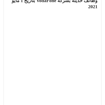
وظائف حديثة بشركة VodaFone بتاريخ 1 مايو
2021