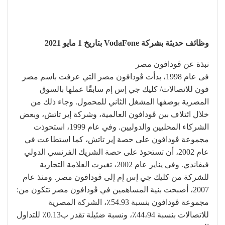
وظائف حديثة بشركة VodaFone بتاريخ 1 مايو 2021
نبذة عن ڤودافون مصر
فى عام 1998، بدأت ڤودافون مصر التي عرفت باسم مصر
فون للاتصالات/ كليك جي إس إم سابقًا عملها بالسوق
المصرية بوصفها المشغل الثاني للمحمول. وجاء ذلك من
خلال ائتلاف بين ڤودافون العالمية، وشركة إير تاتش، وبعض
الشركاء المحليين والدوليين. وفي عام 1999، استحوذت
مجموعة ڤودافون على حصة إير تاتش، كما استطاعت في
عام 2002، أن تستحوذ على حصة الشريك الفرنسي الدولي
فيفاندي. وفي يناير عام 2002، تغيرت العلامة التجارية
للشركة من كليك جي إس إم إلى ڤودافون مصر. ومنذ عام
2007، أصبحت بنية المساهمين في ڤودافون مصر تتكون من:
مجموعة ڤودافون بنسبة 54.93٪، الشركة المصرية
للاتصالات بنسبة 44،94٪، ونسبة ضئيلة تقدر ب0.13٪ للتداول