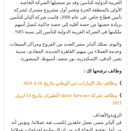
العربية الدولية للتأمين وقد تم تسجيلها الشركة الخاصة
الأولى بالمنطقة الحرة وتعتبر أول مشروع مشترك لشركة
تأمين قطاع خاص. فى عام 2000، قامت شركة أليانز للتأمين
بزيادة حصتها من حصة أقلية إلى حصة حاكمة لتصل أسهم
ملكيتها فى الشركة العربية الدولية للتأمين إلى نسبة 85%.
واليوم، تمتلك أليانز مصر العديد من الفروع ومراكز المبيعات
وخدمة العملاء من بينهم: القاهرة الجديدة، المعادى، مدينة
نصر، الدقى، الإسكندرية، بور سعيد، أسيوط، المنصورة.
وظائف نرشحها لك :
》
وظائف بنك الإمارات دبي الوطني بتاريخ 16-4-2021
》
وظائف شركة Qatar Airways للطيران بتاريخ 14 ابريل
2021
الرؤيةوالأهداف
فى أليانز مصر، نعمل جاهدين لكسب ثقة عملائنا، ونؤمن أنه
من أجل تحقيق النجاح لابد من إدراك وتلبية احتياجات عملائنا