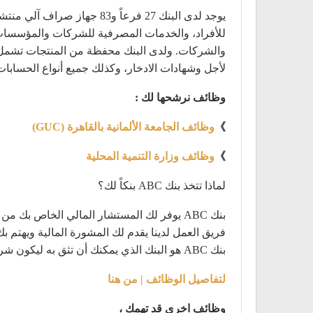
يوجد لدى البنك 27 فرعاً 
للأفراد، والخدمات المصرفية للشركات والمؤسسات ال
والشركات. ولدى البنك محفظة من المنتجات تشمل ال
لأجل وشهادات الادخار، وكذلك جميع أنواع الحسابات
وظائف نرشحها لك :
》
وظائف الجامعة الألمانية بالقاهرة (GUC)
》
وظائف وزارة التنمية المحلية
لماذا تتخذ بنك ABC بنكاً لك؟
بنك ABC يوفر لك المستشار المالي الخاص بك من خلال تقديم مجموعة كاملة من المنتجات والخدمات المصرفية للأفراد وتقديم نوعية الخدمة التي توفر لك الراحة.
فريق العمل لدينا يقدم لك المشورة المالية ويهتم ب
بنك ABC هو البنك الذي يمكنك أن تثق به ليكون شريكك المالي.
لتفاصيل الوظائف | من هنا
وظائف اخري قد تهمك ،