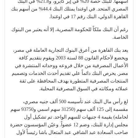
أسهمها. للبنك حصة 20% في إير كايرو، و21.8% في البنك
المصري المتحد. في اوغندا يمتلك البنك 44.4% من أسهم بنك
القاهرة الدولي، البنك رقم 17 في اوغندا.
رغم أن البنك ملكاً للحكومة المصرية، إلا أنه يعتبر من البنوك
الخاصة.
يعد بنك القاهرة من أعرق البنوك التجارية العاملة في مصر،
ويخضع لأحكام القانون 88 لسنة 2003 ويقوم بتقديم كافة
الأعمال المصرفية من خلال فروعه ووحداته المنتشرة في
مصر. يحرص البنك دائماً علي تقديم أحدث الخدمات وتصميم
المنتجات المصرفية المتطورة بهدف المحافظة على ثقة
عملائه ومكانته في السوق المصرفية المحلية.
لغ رأس مال البنك عند تأسيسه 500 ألف جنيه مصري،
مقسمة إلى 125 ألف سهم (31250 سهم اسمي و93750 سهم
لحامله) بقيمة 4 جنيهات للسهم الواحد. تم تشكيل أول
مجلس إدارة للبنك، وضم 12 عضواً. وعيّن المؤسسون حضرة
صاحب السعادة عبد الشافي عبد المتعال باشا رئيساً لأول