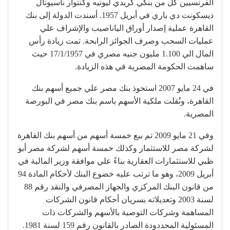
الفرنسيين كل من بنكي كريدي ليونيه وكنتوار ناسيونال
ديسكونت دي باري في أبريل 1957. أسندت الدولة إلى بنك
القاهرة عملية إصدار أوراق الياناصيب والإشراف علي
عمليات السحب وصرف الجوائز الرابحة. تمت زيادة رأس
المال الي 1.100 مليون جنيه مصري في 17/1/1957 حيث
ساهمت الحكومة المصرية في هذه الزيادة.
في 24 مايو 2007 استحوذ بنك مصر علي جميع أسهم بنك
القاهرة، ونُقلت ملكية الأسهم باسم بنك مصر في البورصة
المصرية.
وفي 21 مايو 2009 تم بيع خمسة أسهم من أسهم بنك القاهرة
لشركة مصر للاستثمار وكذلك خمسة أسهم لشركة مصر أبو
ظبي للاستثمارات العقارية بناءً علي موافقة وزير المالية في
أبريل 2009، وهو ما ترتب عليه خضوع البنك لأحكام المادة 94
من قانون البنك المركزي والجهاز المصرفي والنقد رقم 88
لسنة 2003 وتعديلاته بسريان أحكام قانون الشركات
المساهمة وشركات التوصية بالأسهم والشركات ذات
المسئولية المحددودة الصادر بالقانون رقم 159 لسنة 1981.