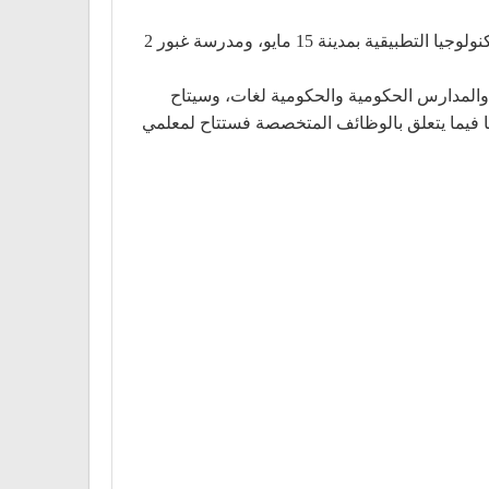
تعلن وزارة التربية والتعليم والتعليم الفني عن فتح باب التقدم للمعلمين والإداريين للالتحاق بفريق عمل بمدرسة غبور 1 للتكنولوجيا التطبيقية بمدينة 15 مايو، ومدرسة غبور 2
ة والمدارس الحكومية والحكومية لغات، وسيتاح
أما فيما يتعلق بالوظائف المتخصصة فستتاح لمعلمي